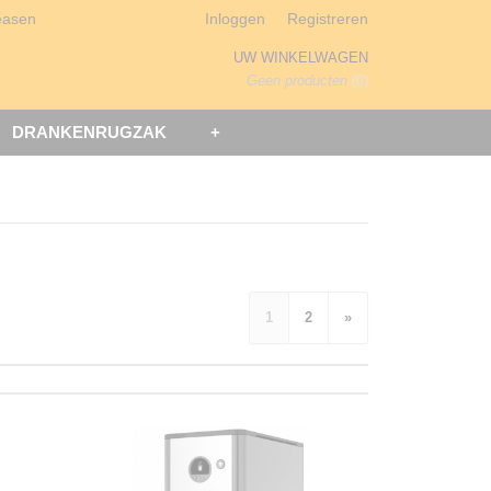
easen
Inloggen
Registreren
UW WINKELWAGEN
Geen producten
(0)
DRANKENRUGZAK
+
1
2
»