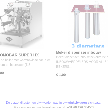
Beker dispenser inbouw
DOMOBAR SUPER HX
Beker dispenser inbouw bekerverdel
bekerverdeler
 wateraansluiting en
 de boiler met warmtewisselaar is er
INBOUWVERDELERS VOOR ALLE
oir
toom en heetwater (118…
BEKERS…
,00
€ 1,00
De verzendkosten en btw worden pas in uw
winkelwagen
zichtbaar.
Voor vragen zijn wij bereikbaar op tel:
+31 (0) 226 354535