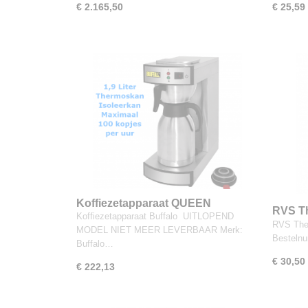
€ 2.165,50
€ 25,59
Koffiezetapparaat QUEEN
RVS Th
Koffiezetapparaat Buffalo UITLOPEND
THERMOS
RVS Ther
MODEL NIET MEER LEVERBAAR Merk:
Besteln
Buffalo…
€ 30,50
€ 222,13