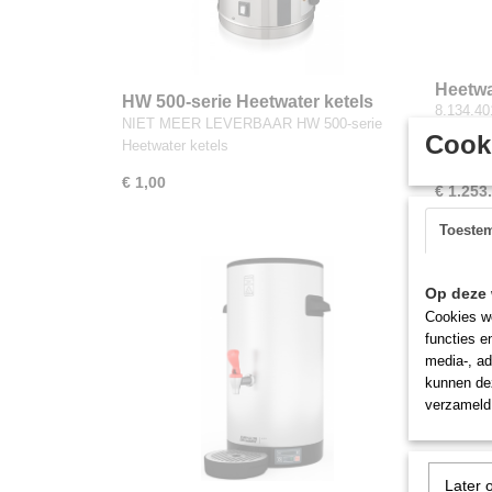
Heetwa
HW 500-serie Heetwater ketels
8.134.40
heetwa
NIET MEER LEVERBAAR HW 500-serie
HANDLEI
Cooki
Heetwater ketels
module
€ 1,00
€ 1.253
Toeste
Op deze 
Cookies wo
functies e
media-, ad
kunnen dez
verzameld 
Later 