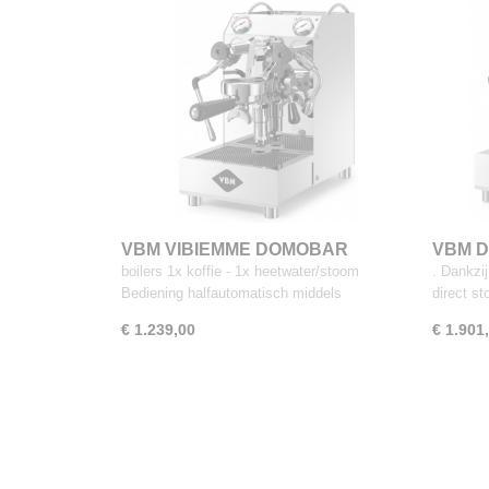
VBM VIBIEMME DOMOBAR
VBM 
JUNIOR HX
Switch
boilers 1x koffie - 1x heetwater/stoom
. Dankzij
reserv
Bediening halfautomatisch middels
direct s
€ 1.239,00
€ 1.901