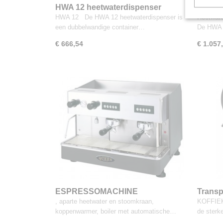
HWA 12 heetwaterdispenser
Heetwa
HWA 12 De HWA 12 heetwaterdispenser is
Heetwat
een dubbelwandige container…
De HWA 
€ 666,54
€ 1.057
ESPRESSOMACHINE
Transp
bodem 1
, aparte heetwater en stoomkraan,
KOFFIE
koppenwarmer, boiler met automatische…
de ster