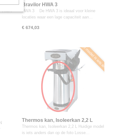
r HWA
Bravilor HWA 3
heetwaterdispenser
6D HWA
HWA 3 De HWA 3 is ideaal voor kleine
locaties waar een lage capaciteit aan…
€ 674,03
Huidige model is iets anders d
Thermos kan, Isoleerkan 2,2 L
EN
Thermos kan, Isoleerkan 2,2 L Huidige model
r
is iets anders dan op de foto Losse…