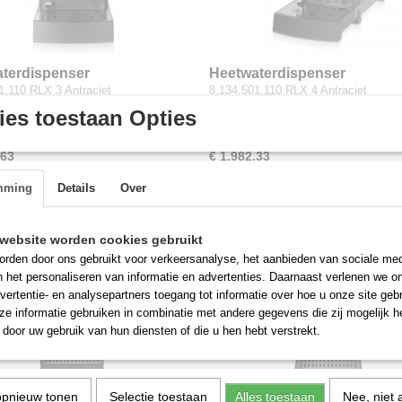
terdispenser
Heetwaterdispenser
1.110 RLX 3 Antraciet
8.134.501.110 RLX 4 Antraciet
tertapkraan
stoomapparaat
DINGEN algemeen heetwater
HANDLEIDINGEN algemeen
es toestaan Opties
…
heetwater/stoom…
,63
€ 1.982,33
mming
Details
Over
website worden cookies gebruikt
rden door ons gebruikt voor verkeersanalyse, het aanbieden van sociale med
n het personaliseren van informatie en advertenties. Daarnaast verlenen we o
vertentie- en analysepartners toegang tot informatie over hoe u onze site gebru
e informatie gebruiken in combinatie met andere gegevens die zij mogelijk 
door uw gebruik van hun diensten of die u hen hebt verstrekt.
opnieuw tonen
Selectie toestaan
Alles toestaan
Nee, niet 