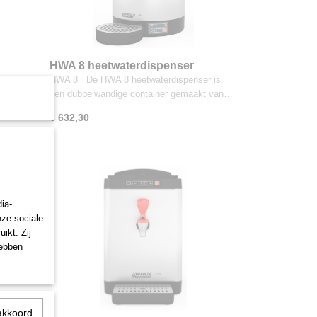
HWA 8 heetwaterdispenser
HWA 8 De HWA 8 heetwaterdispenser is
een dubbelwandige container gemaakt van…
€ 632,30
ia-
nze sociale
ikt. Zij
hebben
akkoord