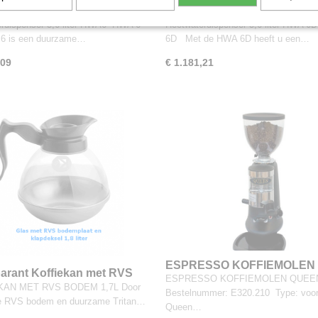
terdispenser 5,6 liter HWA6
Heetwaterdispenser 5,6 lite
6D
erdispenser 5,6 liter HWA6 HWA 6
Heetwaterdispenser 5,6 liter HWA 
6 is een duurzame…
6D Met de HWA 6D heeft u een…
,09
€ 1.181,21
ESPRESSO KOFFIEMOLEN
arant Koffiekan met RVS
ESPRESSO KOFFIEMOLEN QUE
,7 liter
KAN MET RVS BODEM 1,7L Door
Bestelnummer: E320.210 Type: voo
ke RVS bodem en duurzame Tritan…
Queen…