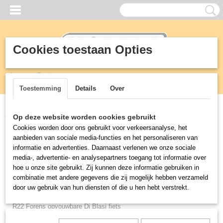
Cookies toestaan Opties
Inloggen
Registreren
UW WINKELWAGEN
Geen producten
(0)
Toestemming
Details
Over
Home
>
Holland-bikes
>
R7 Opvouwbare Benzine scooter Di Blasi
Op deze website worden cookies gebruikt
Cookies worden door ons gebruikt voor verkeersanalyse, het
aanbieden van sociale media-functies en het personaliseren van
Holland-bikes
informatie en advertenties. Daarnaast verlenen we onze sociale
media-, advertentie- en analysepartners toegang tot informatie over
R30 scootmobiel
hoe u onze site gebruikt. Zij kunnen deze informatie gebruiken in
combinatie met andere gegevens die zij mogelijk hebben verzameld
R32 opvouwbare driewieler
door uw gebruik van hun diensten of die u hen hebt verstrekt.
R34 opvouwbare elektrische driewieler
R22 Forens opvouwbare Di Blasi fiets
R7 Opvouwbare Benzine scooter Di Blasi