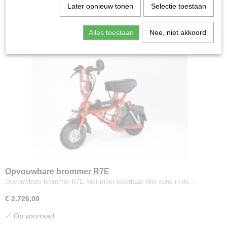
Later opnieuw tonen
Selectie toestaan
R70 Opvouwbare elektrische scooter Di Blasi
Sorteer op:
Onderdelen en accessoires
Alles toestaan
Nee, niet akkoord
Opvouwbare brommer R7E
Opvouwbare brommer R7E Niet meer leverbaar Wel eens in de…
€ 2.726,00
✓
Op voorraad