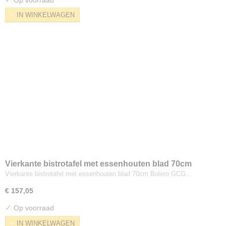
IN WINKELWAGEN
Vierkante bistrotafel met essenhouten blad 70cm
Bolero
Vierkante bistrotafel met essenhouten blad 70cm Bolero GCG…
€ 157,05
✓
Op voorraad
IN WINKELWAGEN