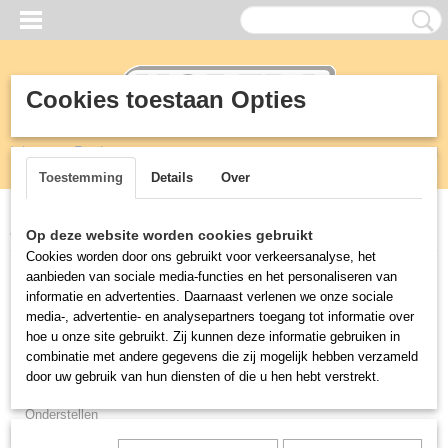
Cookies toestaan Opties
Inloggen
Registreren
UW WINKELWAGEN
Geen producten
(0)
Toestemming
Details
Over
Home
>
Meubilair
>
Outdoor
Op deze website worden cookies gebruikt
Cookies worden door ons gebruikt voor verkeersanalyse, het
aanbieden van sociale media-functies en het personaliseren van
Meubilair
informatie en advertenties. Daarnaast verlenen we onze sociale
media-, advertentie- en analysepartners toegang tot informatie over
Tafels
hoe u onze site gebruikt. Zij kunnen deze informatie gebruiken in
combinatie met andere gegevens die zij mogelijk hebben verzameld
Stoelen
door uw gebruik van hun diensten of die u hen hebt verstrekt.
Tafelbladen
Onderstellen
Outdoor