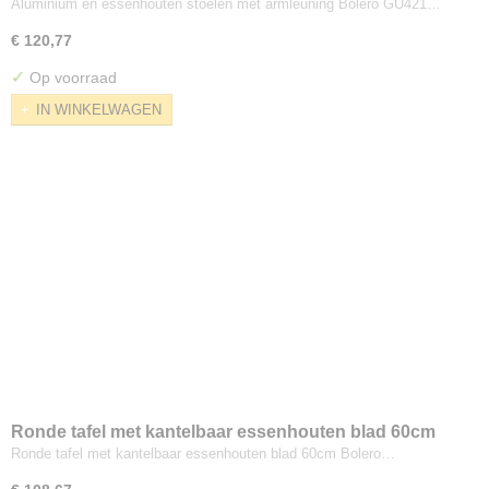
Bolero
Aluminium en essenhouten stoelen met armleuning Bolero GU421…
€ 120,77
✓
Op voorraad
IN WINKELWAGEN
Ronde tafel met kantelbaar essenhouten blad 60cm
Bolero
Ronde tafel met kantelbaar essenhouten blad 60cm Bolero…