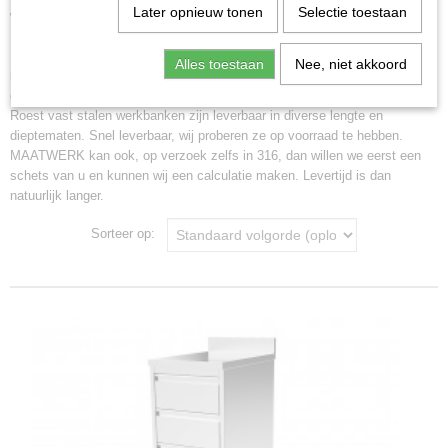
Later opnieuw tonen
Selectie toestaan
Werkbank.
Handenwasbakjes
In hoogte verstelbare tafels
RVS Werkbank met en zonder schuifdeuren en met of zonder ladeblok er
Alles toestaan
Nee, niet akkoord
Kasten
in. U kan kiezen voor een glad werkblad. Of voor een werkblad met een
opstand die wij blokprofiel noemen.
Lade kast
Roest vast stalen werkbanken zijn leverbaar in diverse lengte en
Maatwerk meubels
dieptematen. Snel leverbaar, wij proberen ze op voorraad te hebben.
Modulair meubels, kasten en werkbladen
MAATWERK kan ook, op verzoek zelfs in 316, dan willen we eerst een
Planken wandschappen
schets van u en kunnen wij een calculatie maken. Levertijd is dan
natuurlijk langer.
Plankdragers consoles
Serveerwagen
Sorteer op:
Spoeltafel
Spoeltafelblad
Tafels
Stellingen
Wandkast
Werkbank
Werkblad los
Trolley - Regaalwagen