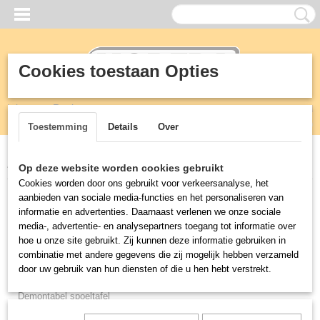
Cookies toestaan Opties
Inloggen
Registreren
UW WINKELWAGEN
Geen producten
(0)
Toestemming
Details
Over
Home
>
RVS
>
Werkbank
Op deze website worden cookies gebruikt
Cookies worden door ons gebruikt voor verkeersanalyse, het
aanbieden van sociale media-functies en het personaliseren van
RVS
informatie en advertenties. Daarnaast verlenen we onze sociale
media-, advertentie- en analysepartners toegang tot informatie over
Horepa rvs line
hoe u onze site gebruikt. Zij kunnen deze informatie gebruiken in
combinatie met andere gegevens die zij mogelijk hebben verzameld
Aanrecht
door uw gebruik van hun diensten of die u hen hebt verstrekt.
Afvalbak vuilnisbak
Demontabel spoeltafel
Etageres