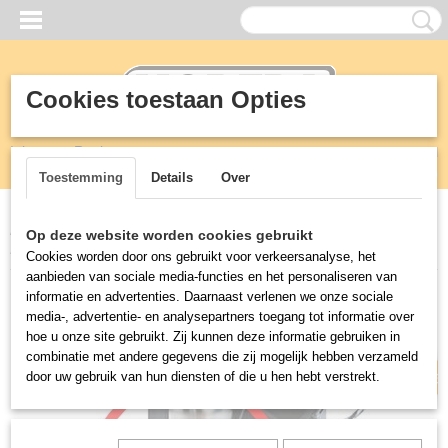
Cookies toestaan Opties
Inloggen
Registreren
UW WINKELWAGEN
Geen producten
(0)
Toestemming
Details
Over
Home
>
KEUKEN
>
Koffie, Thee, Heetwater
>
Thermos kan,
Op deze website worden cookies gebruikt
Isoleerkan 2,2 L
Cookies worden door ons gebruikt voor verkeersanalyse, het
Huidige model is iets anders
aanbieden van sociale media-functies en het personaliseren van
informatie en advertenties. Daarnaast verlenen we onze sociale
media-, advertentie- en analysepartners toegang tot informatie over
hoe u onze site gebruikt. Zij kunnen deze informatie gebruiken in
combinatie met andere gegevens die zij mogelijk hebben verzameld
door uw gebruik van hun diensten of die u hen hebt verstrekt.