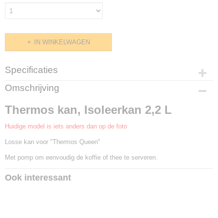
IN WINKELWAGEN
Specificaties
Productcode
Omschrijving
E915.020
Thermos kan, Isoleerkan 2,2 L
Huidige model is iets anders dan op de foto
Losse kan voor "Thermos Queen"
Met pomp om eenvoudig de koffie of thee te serveren.
Ook interessant