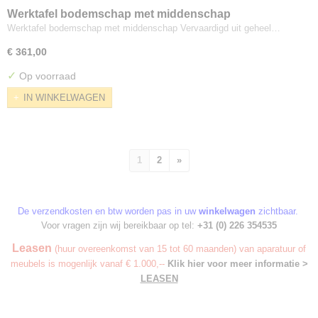
Werktafel bodemschap met middenschap
Werktafel bodemschap met middenschap Vervaardigd uit geheel…
€ 361,00
✓
Op voorraad
IN WINKELWAGEN
1
2
»
De verzendkosten en btw worden pas in uw
winkelwagen
zichtbaar.
Voor vragen zijn wij bereikbaar op tel:
+31 (0) 226 354535
Leasen
(huur overeenkomst van 15 tot 60 maanden) van aparatuur of
meubels is mogenlijk vanaf € 1.000,--
Klik hier voor meer informatie >
LEASEN