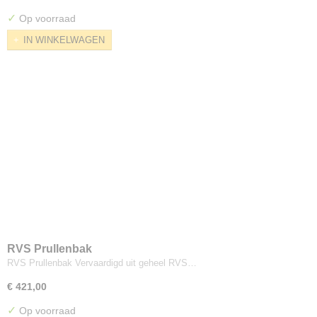
RVS afvoerkanaal, pijp, buis afzuiging
✓
Op voorraad
IN WINKELWAGEN
RVS Prullenbak
RVS Prullenbak Vervaardigd uit geheel RVS…
€ 421,00
✓
Op voorraad