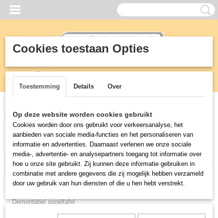
Cookies toestaan Opties
Inloggen
Registreren
UW WINKELWAGEN
Geen producten
(0)
Toestemming
Details
Over
Home
>
RVS
>
Horepa rvs line
Op deze website worden cookies gebruikt
Cookies worden door ons gebruikt voor verkeersanalyse, het
aanbieden van sociale media-functies en het personaliseren van
RVS
informatie en advertenties. Daarnaast verlenen we onze sociale
media-, advertentie- en analysepartners toegang tot informatie over
Horepa rvs line
hoe u onze site gebruikt. Zij kunnen deze informatie gebruiken in
combinatie met andere gegevens die zij mogelijk hebben verzameld
Aanrecht
door uw gebruik van hun diensten of die u hen hebt verstrekt.
Afvalbak vuilnisbak
Demontabel spoeltafel
Etageres