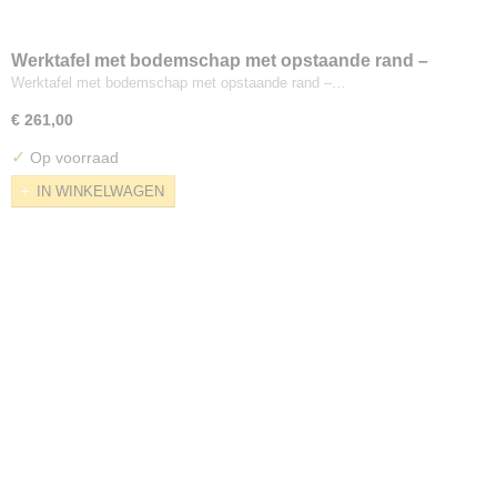
Werktafel met bodemschap met opstaande rand –
Demontabel
Werktafel met bodemschap met opstaande rand –…
€ 261,00
✓
Op voorraad
IN WINKELWAGEN