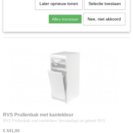
Later opnieuw tonen
Selectie toestaan
Handenwasbakjes
Sorteer op:
In hoogte verstelbare tafels
Alles toestaan
Nee, niet akkoord
1
2
»
Kasten
Lade kast
Maatwerk meubels
Modulair meubels, kasten en werkbladen
Planken wandschappen
Plankdragers consoles
Serveerwagen
Spoeltafel
Spoeltafelblad
Tafels
Stellingen
Wandkast
Werkbank
RVS Prullenbak met kanteldeur
RVS Prullenbak met kanteldeur Vervaardigd uit geheel RVS…
Werkblad los
Trolley - Regaalwagen
€ 541,00