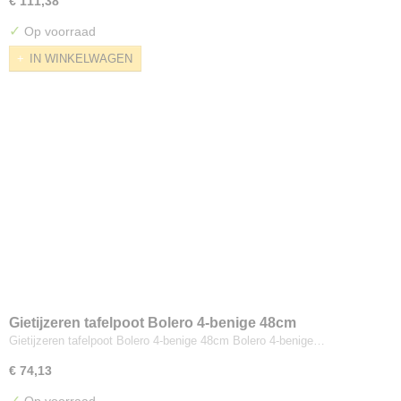
€ 111,38
✓
Op voorraad
IN WINKELWAGEN
Gietijzeren tafelpoot Bolero 4-benige 48cm
Gietijzeren tafelpoot Bolero 4-benige 48cm Bolero 4-benige…
€ 74,13
✓
Op voorraad