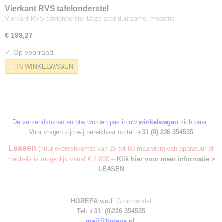
Vierkant RVS tafelonderstel
Vierkant RVS tafelonderstel Deze zeer duurzame, moderne…
€ 199,27
✓
Op voorraad
IN WINKELWAGEN
De verzendkosten en btw worden pas in uw
winkelwagen
zichtbaar.
Voor vragen zijn wij bereikbaar op tel:
+31 (0) 226 354535
Leasen
(huur overeenkomst van 15 tot 60 maanden) van aparatuur of
meubels is mogenlijk vanaf € 1.000,--
Klik hier voor meer informatie >
LEASEN
HOREPA v.o.f
Groothandel
Tel: +31 (0)226 354535
mail@horepa.nl