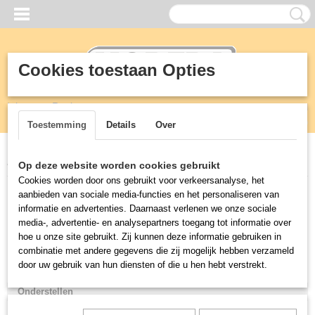
Cookies toestaan Opties
Inloggen
Registreren
UW WINKELWAGEN
Geen producten
(0)
Toestemming
Details
Over
Home
>
Meubilair
>
Onderstellen
Op deze website worden cookies gebruikt
Cookies worden door ons gebruikt voor verkeersanalyse, het
aanbieden van sociale media-functies en het personaliseren van
Meubilair
informatie en advertenties. Daarnaast verlenen we onze sociale
media-, advertentie- en analysepartners toegang tot informatie over
Tafels
hoe u onze site gebruikt. Zij kunnen deze informatie gebruiken in
combinatie met andere gegevens die zij mogelijk hebben verzameld
Stoelen
door uw gebruik van hun diensten of die u hen hebt verstrekt.
Tafelbladen
Onderstellen
Outdoor