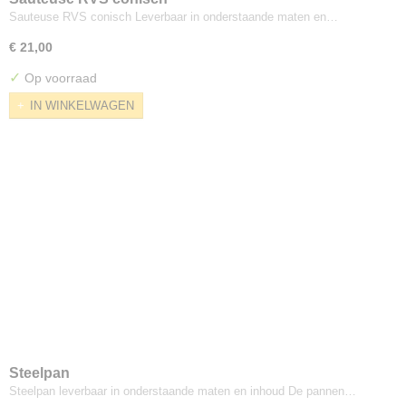
Ovens
Sauteuse RVS conisch Leverbaar in onderstaande maten en…
Pannen
€ 21,00
Salamanders
✓
Op voorraad
Stellingen
IN WINKELWAGEN
Vaatwasmachines
Onderdelen en toebehoren
Vacuümmachines
Veiligheid artikelen
Verzenden
Steelpan
Steelpan leverbaar in onderstaande maten en inhoud De pannen…