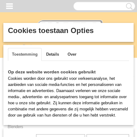
Cookies toestaan Opties
Inloggen
Registreren
UW WINKELWAGEN
Geen producten
(0)
Toestemming
Details
Over
Home
>
Horeca
>
Pannen
Op deze website worden cookies gebruikt
Cookies worden door ons gebruikt voor verkeersanalyse, het
aanbieden van sociale media-functies en het personaliseren van
Horeca
informatie en advertenties. Daarnaast verlenen we onze sociale
media-, advertentie- en analysepartners toegang tot informatie over
Afzuigkappen
hoe u onze site gebruikt. Zij kunnen deze informatie gebruiken in
combinatie met andere gegevens die zij mogelijk hebben verzameld
Apparatuur
door uw gebruik van hun diensten of die u hen hebt verstrekt.
Bake-off ovens
Blenders
Bravilor Koffie en thee apparatuur