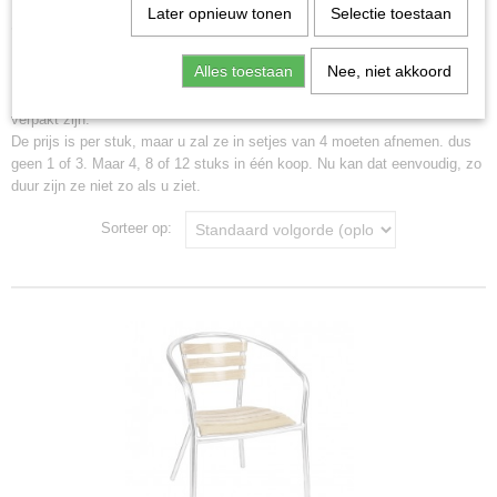
Later opnieuw tonen
Selectie toestaan
Stoelen
Inklapbaar
RVS tafels
Mooie stoelen voor op het terras of in uw zaak.
Alles toestaan
Nee, niet akkoord
Bijna al deze stoelen verkopen wij per 4 omdat zij af fabriek ook per 4
verpakt zijn.
De prijs is per stuk, maar u zal ze in setjes van 4 moeten afnemen. dus
geen 1 of 3. Maar 4, 8 of 12 stuks in één koop. Nu kan dat eenvoudig, zo
duur zijn ze niet zo als u ziet.
Sorteer op: