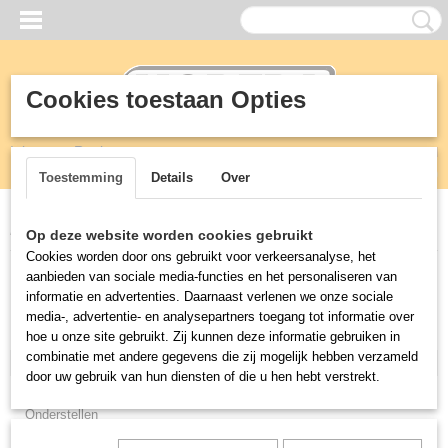
Cookies toestaan Opties
Inloggen
Registreren
UW WINKELWAGEN
Geen producten
(0)
Toestemming
Details
Over
Home
>
Meubilair
>
Stoelen
Op deze website worden cookies gebruikt
Cookies worden door ons gebruikt voor verkeersanalyse, het
aanbieden van sociale media-functies en het personaliseren van
Meubilair
informatie en advertenties. Daarnaast verlenen we onze sociale
media-, advertentie- en analysepartners toegang tot informatie over
Tafels
hoe u onze site gebruikt. Zij kunnen deze informatie gebruiken in
combinatie met andere gegevens die zij mogelijk hebben verzameld
Stoelen
door uw gebruik van hun diensten of die u hen hebt verstrekt.
Tafelbladen
Onderstellen
Outdoor