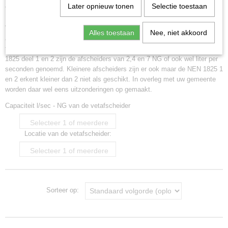
Later opnieuw tonen
Selectie toestaan
Vetput vetafscheiders
Vetafscheider met sanispeed pomp
Vetput
Voor ondergrondse toepassing, bovengrondse toepassing en tussen
Alles toestaan
Nee, niet akkoord
Greaseguardian
afscheiders voor als u uw eigen leidingwerk in uw eigen locatie of pand
tegen vervuiling moet beschermen.Afscheiders die voldoen aan de NEN
Marine Unit MGD series
1825 deel 1 en 2 zijn de afscheiders van 2,4 en 7 NG of ook wel liter per
Parts
seconden genoemd. Kleinere afscheiders zijn er ook maar de NEN 1825 1
Afvoergoot
en 2 erkent kleiner dan 2 niet als geschikt. In overleg met uw gemeente
Pompen
worden daar wel eens uitzonderingen op gemaakt.
Afvalwater filters
Capaciteit l/sec - NG van de vetafscheider
Sedimentafscheider
Selecteer 1 of meerdere
Put en controle put
Locatie van de vetafscheider:
opties
Deksels, alarm, enz.
Selecteer 1 of meerdere
Wasbakfilter of wasbak zeef
opties
Afvoer putten
RVS bovengrondse vetafscheiders
Sorteer op: