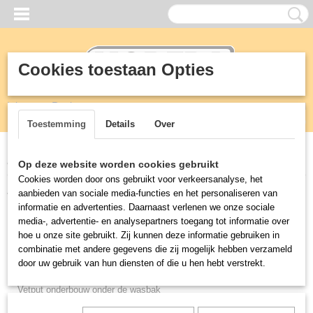
Cookies toestaan Opties
Inloggen
Registreren
UW WINKELWAGEN
Geen producten
(0)
Toestemming
Details
Over
Home
>
Vetafscheiders
>
Vetput
Op deze website worden cookies gebruikt
Cookies worden door ons gebruikt voor verkeersanalyse, het
aanbieden van sociale media-functies en het personaliseren van
Vetafscheiders
informatie en advertenties. Daarnaast verlenen we onze sociale
media-, advertentie- en analysepartners toegang tot informatie over
Vetafscheider kelder bovengronds
hoe u onze site gebruikt. Zij kunnen deze informatie gebruiken in
combinatie met andere gegevens die zij mogelijk hebben verzameld
Ondergrondse vetafscheider, onder terras of trottoir
door uw gebruik van hun diensten of die u hen hebt verstrekt.
Vetafscheider binnen inbouw in uw vloer.
Vetput onderbouw onder de wasbak
Automatische vet en oliefilter