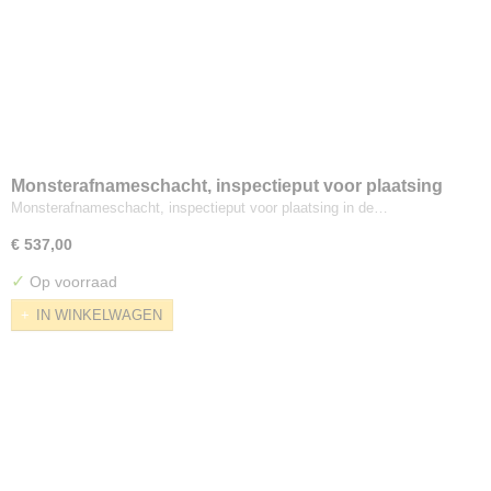
Monsterafnameschacht, inspectieput voor plaatsing
in de grond.
Monsterafnameschacht, inspectieput voor plaatsing in de…
€ 537,00
✓
Op voorraad
IN WINKELWAGEN