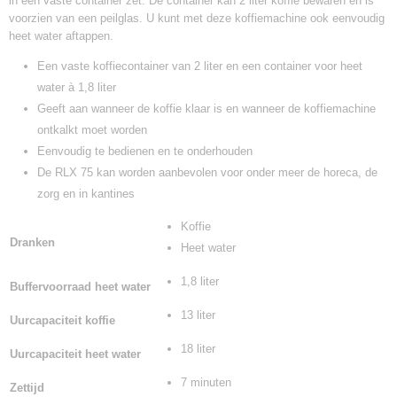
in een vaste container zet. De container kan 2 liter koffie bewaren en is
voorzien van een peilglas. U kunt met deze koffiemachine ook eenvoudig
heet water aftappen.
Een vaste koffiecontainer van 2 liter en een container voor heet
water à 1,8 liter
Geeft aan wanneer de koffie klaar is en wanneer de koffiemachine
ontkalkt moet worden
Eenvoudig te bedienen en te onderhouden
De RLX 75 kan worden aanbevolen voor onder meer de horeca, de
zorg en in kantines
Koffie
Dranken
Heet water
1,8 liter
Buffervoorraad heet water
13 liter
Uurcapaciteit koffie
18 liter
Uurcapaciteit heet water
7 minuten
Zettijd