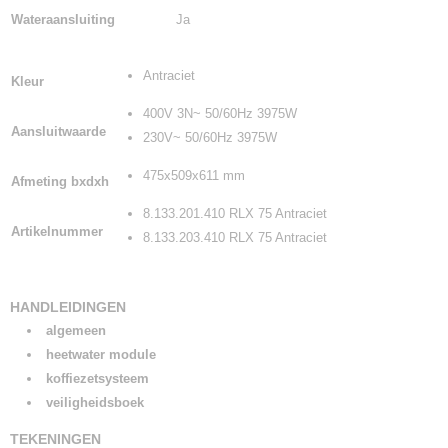
Wateraansluiting
Ja
Antraciet
Kleur
400V 3N~ 50/60Hz 3975W
Aansluitwaarde
230V~ 50/60Hz 3975W
475x509x611 mm
Afmeting bxdxh
8.133.201.410 RLX 75 Antraciet
Artikelnummer
8.133.203.410 RLX 75 Antraciet
HANDLEIDINGEN
algemeen
heetwater module
koffiezetsysteem
veiligheidsboek
TEKENINGEN