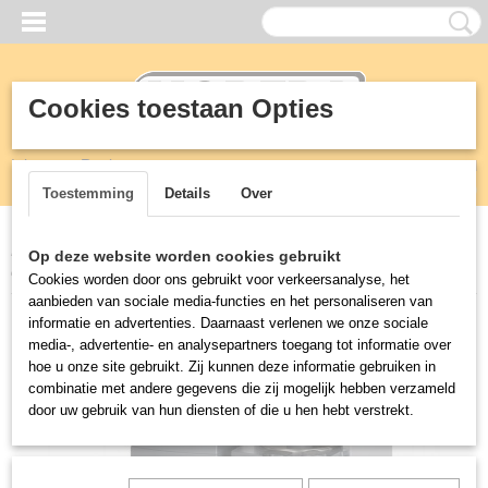
Cookies toestaan Opties
Inloggen
Registreren
UW WINKELWAGEN
Geen producten
(0)
Toestemming
Details
Over
Home
>
Horeca
>
Bravilor Koffie en thee apparatuur
>
RLX 75
Op deze website worden cookies gebruikt
duurzame filterkoffiemachine
Cookies worden door ons gebruikt voor verkeersanalyse, het
aanbieden van sociale media-functies en het personaliseren van
informatie en advertenties. Daarnaast verlenen we onze sociale
media-, advertentie- en analysepartners toegang tot informatie over
hoe u onze site gebruikt. Zij kunnen deze informatie gebruiken in
combinatie met andere gegevens die zij mogelijk hebben verzameld
door uw gebruik van hun diensten of die u hen hebt verstrekt.