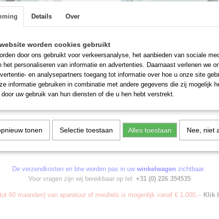
mming
Details
Over
website worden cookies gebruikt
rden door ons gebruikt voor verkeersanalyse, het aanbieden van sociale med
n het personaliseren van informatie en advertenties. Daarnaast verlenen we o
vertentie- en analysepartners toegang tot informatie over hoe u onze site gebru
oller voor pizzadeeg
Deeg roller volledig automat
e informatie gebruiken in combinatie met andere gegevens die zij mogelijk 
ler voor pizzadeeg uitrolmachine
Deeg roller volledig automatisch
door uw gebruik van hun diensten of die u hen hebt verstrekt.
nummer G482.0015
uitrolmachine twee keer doorhalen
,72
€ 839,98
opnieuw tonen
Selectie toestaan
Alles toestaan
Nee, niet 
De verzendkosten en btw worden pas in uw
winkelwagen
zichtbaar.
Voor vragen zijn wij bereikbaar op tel:
+31 (0) 226 354535
ot 60 maanden) van aparatuur of meubels is mogenlijk vanaf € 1.000,--
Klik 