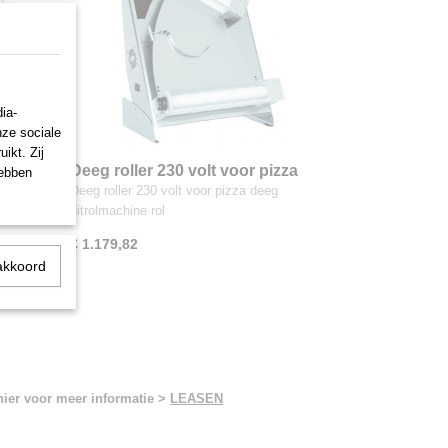
ia-
nze sociale
ikt. Zij
isch
Deeg roller 230 volt voor pizza
hebben
deeg
Deeg roller 230 volt voor pizza deeg
uitrolmachine rol
€ 1.179,82
akkoord
hier voor meer informatie >
LEASEN