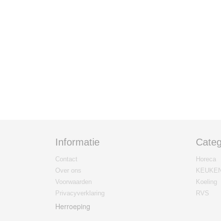
Informatie
Categ
Contact
Horeca
Over ons
KEUKE
Voorwaarden
Koeling
Privacyverklaring
RVS
Herroeping