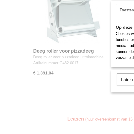
Toeste
Op deze 
Cookies wo
functies e
media-, ad
Deeg roller voor pizzadeeg
Deeg r
kunnen dez
Deeg roller voor pizzadeeg uitrolmachine
Deeg rol
verzameld 
Artikelnummer G482.0017
Artikel
€ 1.391,04
€ 1.362
Later 
Leasen
(huur overeenkomst van 15 t