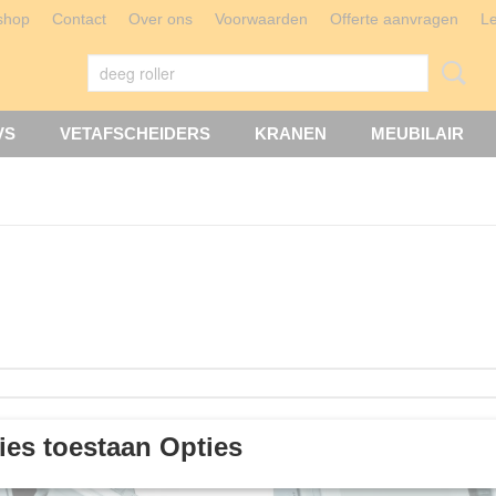
shop
Contact
Over ons
Voorwaarden
Offerte aanvragen
L
VS
VETAFSCHEIDERS
KRANEN
MEUBILAIR
es toestaan Opties