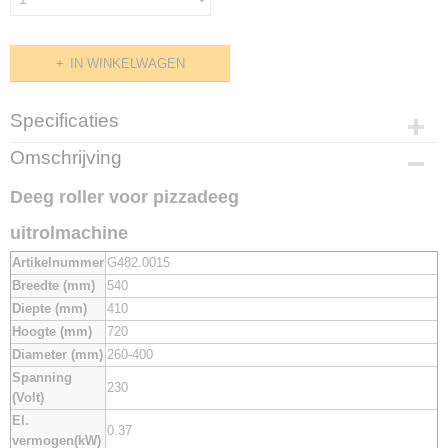
IN WINKELWAGEN
Specificaties
Productcode
Omschrijving
G482.0015
Deeg roller voor pizzadeeg
uitrolmachine
Artikelnummer
G482.0015
Breedte (mm)
540
Diepte (mm)
410
Hoogte (mm)
720
Diameter (mm)
260-400
Spanning
230
(Volt)
El.
0.37
vermogen(kW)