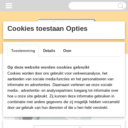
Cookies toestaan Opties
Inloggen
Registreren
UW WINKELWAGEN
Geen producten
(0)
Toestemming
Details
Over
Home
>
KEUKEN
>
Pizza keuken apparatuur
>
Deeg roller voor
Op deze website worden cookies gebruikt
pizzadeeg
Cookies worden door ons gebruikt voor verkeersanalyse, het
aanbieden van sociale media-functies en het personaliseren van
informatie en advertenties. Daarnaast verlenen we onze sociale
media-, advertentie- en analysepartners toegang tot informatie over
hoe u onze site gebruikt. Zij kunnen deze informatie gebruiken in
combinatie met andere gegevens die zij mogelijk hebben verzameld
door uw gebruik van hun diensten of die u hen hebt verstrekt.