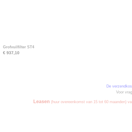
Grofvuilfilter ST4
€ 937,10
De verzendkos
Voor vrag
Leasen
(huur overeenkomst van 15 tot 60 maanden) van