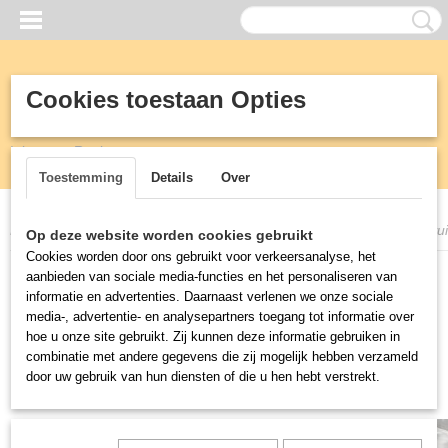
Cookies toestaan Opties
Inloggen
Registreren
Toestemming
Details
Over
Home
>
Vetafscheiders
>
Afvalwater filters
>
Grofvuilfilter ST8 met vui
Op deze website worden cookies gebruikt
Cookies worden door ons gebruikt voor verkeersanalyse, het
aanbieden van sociale media-functies en het personaliseren van
informatie en advertenties. Daarnaast verlenen we onze sociale
media-, advertentie- en analysepartners toegang tot informatie over
hoe u onze site gebruikt. Zij kunnen deze informatie gebruiken in
combinatie met andere gegevens die zij mogelijk hebben verzameld
door uw gebruik van hun diensten of die u hen hebt verstrekt.