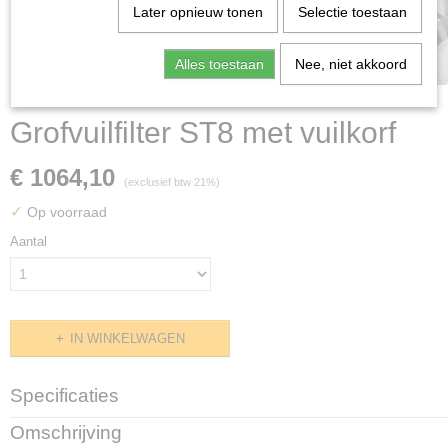
Later opnieuw tonen
Selectie toestaan
Alles toestaan
Nee, niet akkoord
Grofvuilfilter ST8 met vuilkorf
€ 1064,10
(exclusief btw 21%)
✓
Op voorraad
Aantal
IN WINKELWAGEN
Specificaties
Productcode
Omschrijving