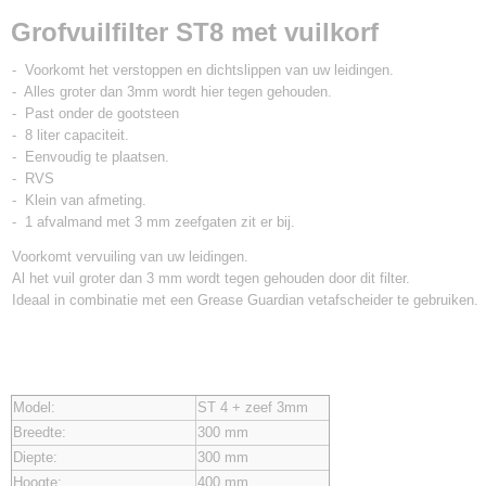
Grofvuilfiter FGST8 met vuilkorf 3mm
Grofvuilfilter ST8 met vuilkorf
- Voorkomt het verstoppen en dichtslippen van uw leidingen.
- Alles groter dan 3mm wordt hier tegen gehouden.
- Past onder de gootsteen
- 8 liter capaciteit.
- Eenvoudig te plaatsen.
- RVS
- Klein van afmeting.
- 1 afvalmand met 3 mm zeefgaten zit er bij.
Voorkomt vervuiling van uw leidingen.
Al het vuil groter dan 3 mm wordt tegen gehouden door dit filter.
Ideaal in combinatie met een Grease Guardian vetafscheider te gebruiken.
Model:
ST 4 + zeef 3mm
Breedte:
300 mm
Diepte:
300 mm
Hoogte:
400 mm