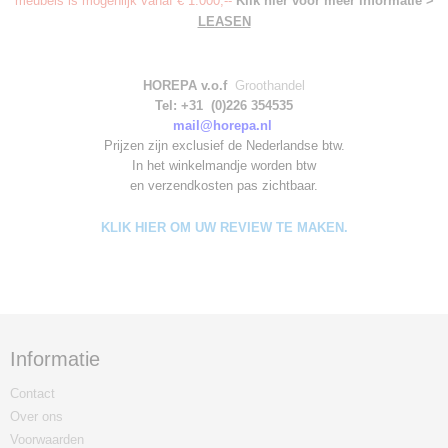
meubels is mogenlijk vanaf € 1.000,--
Klik hier voor meer informatie >
LEASEN
HOREPA v.o.f
Groothandel
Tel: +31 (0)226 354535
mail@horepa.nl
Prijzen zijn exclusief de Nederlandse btw.
In het winkelmandje worden
btw
en verzendkosten pas zichtbaar.
KLIK HIER OM UW REVIEW TE MAKEN.
Informatie
Contact
Over ons
Voorwaarden