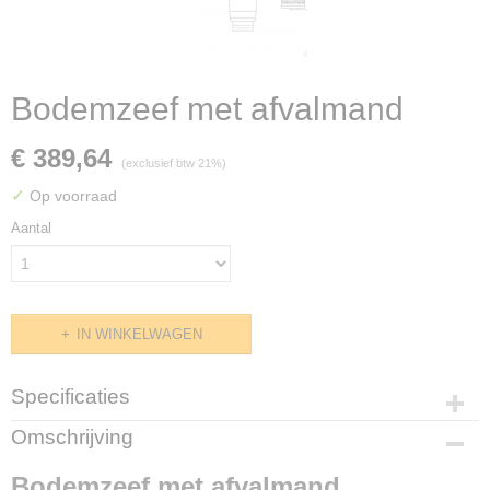
Bodemzeef met afvalmand
€ 389,64
(exclusief btw 21%)
✓
Op voorraad
Aantal
IN WINKELWAGEN
Specificaties
Productcode
Omschrijving
GG ST1 bodemzeef
Bodemzeef met afvalmand