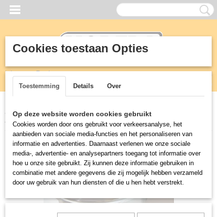
Cookies toestaan Opties
Inloggen
Registreren
UW WINKELWAGEN
Geen producten
(0)
Toestemming
Details
Over
Home
>
Vetafscheiders
>
Afvalwater filters
>
Bodemzeef met
Op deze website worden cookies gebruikt
afvalmand
Cookies worden door ons gebruikt voor verkeersanalyse, het
aanbieden van sociale media-functies en het personaliseren van
informatie en advertenties. Daarnaast verlenen we onze sociale
media-, advertentie- en analysepartners toegang tot informatie over
hoe u onze site gebruikt. Zij kunnen deze informatie gebruiken in
combinatie met andere gegevens die zij mogelijk hebben verzameld
door uw gebruik van hun diensten of die u hen hebt verstrekt.