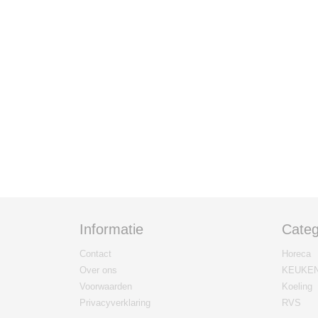
Informatie
Categ
Contact
Horeca
Over ons
KEUKE
Voorwaarden
Koeling
Privacyverklaring
RVS