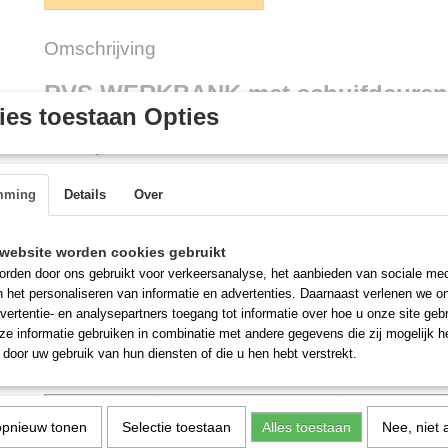
Omschrijving
RVS WERKBANK met schuifdeuren
es toestaan Opties
blokprofiel
mming
Details
Over
Mooi afgewerkte RVS werkbank.
- In en uitwendig RVS
- Met glad werkblad, dus geen blokprofiel aan de muurzijde
website worden cookies gebruikt
- Legschap in hoogte verstelbaar
rden door ons gebruikt voor verkeersanalyse, het aanbieden van sociale med
- stelpoten
n het personaliseren van informatie en advertenties. Daarnaast verlenen we o
- gesloten achterwand, kan daardoor ook vrij staan in uw keuken
vertentie- en analysepartners toegang tot informatie over hoe u onze site gebru
e informatie gebruiken in combinatie met andere gegevens die zij mogelijk 
- in 800 mm breedte leverbaar met draaideuren
door uw gebruik van hun diensten of die u hen hebt verstrekt.
= op voorraad
Bestelnummer:
Uitvoering:
600 mm
diepte
Afm: L
G452.3005
schuifdeuren
1200 x
opnieuw tonen
Selectie toestaan
Alles toestaan
Nee, niet 
G452.3010
schuifdeuren
1600 x