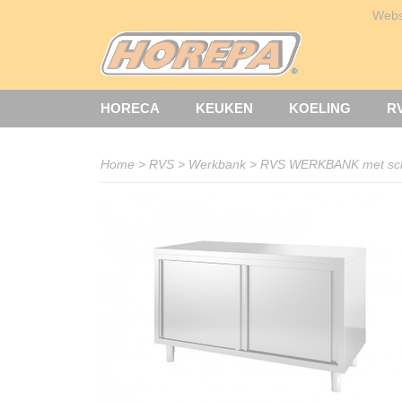
Web
HORECA
KEUKEN
KOELING
R
Home
>
RVS
>
Werkbank
>
RVS WERKBANK met sch