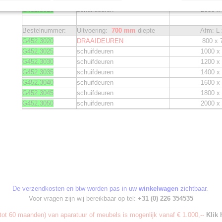
G452.3015
schuifdeuren
2000 x
Bestelnummer:
Uitvoering:
700 mm
diepte
Afm: L
G452.3020
DRAAIDEUREN
800 x 
G452.3025
schuifdeuren
1000 x
G452.3030
schuifdeuren
1200 x
G452.3035
schuifdeuren
1400 x
G452.3040
schuifdeuren
1600 x
G452.3045
schuifdeuren
1800 x
G452.3050
schuifdeuren
2000 x
De verzendkosten en btw worden pas in uw
winkelwagen
zichtbaar.
Voor vragen zijn wij bereikbaar op tel:
+31 (0) 226 354535
ot 60 maanden) van aparatuur of meubels is mogenlijk vanaf € 1.000,--
Klik 