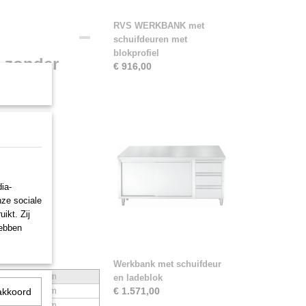
RVS WERKBANK met
schuifdeuren met
blokprofiel
 zonder
€ 916,00
ia-
nze sociale
ikt. Zij
hebben
Werkbank met schuifdeur
 x B x H in mm
en ladeblok
 600 x 850 mm
€ 1.571,00
akkoord
 600 x 850 mm