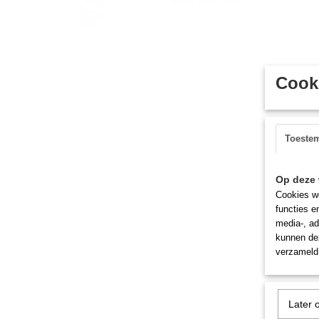
Cooki
Toeste
Op deze 
Cookies wo
functies e
media-, ad
kunnen dez
verzameld 
Later 