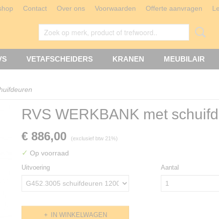
shop
Contact
Over ons
Voorwaarden
Offerte aanvragen
L
VS
VETAFSCHEIDERS
KRANEN
MEUBILAIR
uifdeuren
RVS WERKBANK met schuifd
€ 886,00
(exclusief btw 21%)
✓
Op voorraad
Uitvoering
Aantal
IN WINKELWAGEN