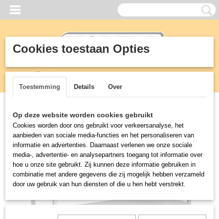
Cookies toestaan Opties
Inloggen
Registreren
UW WINKELWAGEN
Geen producten
(0)
Toestemming
Details
Over
Home
>
RVS
>
Tafels
>
RVS WERKTAFEL MET ONDERSCHAP
Op deze website worden cookies gebruikt
Cookies worden door ons gebruikt voor verkeersanalyse, het
aanbieden van sociale media-functies en het personaliseren van
informatie en advertenties. Daarnaast verlenen we onze sociale
media-, advertentie- en analysepartners toegang tot informatie over
hoe u onze site gebruikt. Zij kunnen deze informatie gebruiken in
combinatie met andere gegevens die zij mogelijk hebben verzameld
door uw gebruik van hun diensten of die u hen hebt verstrekt.