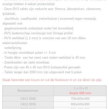
overige hebben 4 weken productietijd
- Deze RVS tafels zijn verkocht aan: Horeca, laboratorium, cleanroom,
ijsfabriek,
slachthuis, zaadhandel, ziekenhuizen ( eventueel tegen meerprijs
afgewerkt met
gegalvaniseerde onderplaat onder het bovenblad)
- RVS bodemschap verstevigd met Omega profiel.
- RVS werkblad (1.2 mm) is voorzien van een 18 mm dikke
watervastehouten
onderlijming.
- In hoogte verstelbare poten +/- 3 cm
- Totale dikte van het roest vast stalen werkblad is 40 mm
- Zwenkwielen als optie leverbaar.
- Poten zijn van 40 x 40 mm RVS kokerprofiel gemaakt.
- Tafels langer dan 2000 mm zijn uitgevoerd met 6 poten
Maak hieronder een keuze en vul die hierboven in en zie direct de prijs
L x
D x H
Bestelnummer:
diepte 600 mm
G812.0040
700x600x900
G812.0039
800x600x900