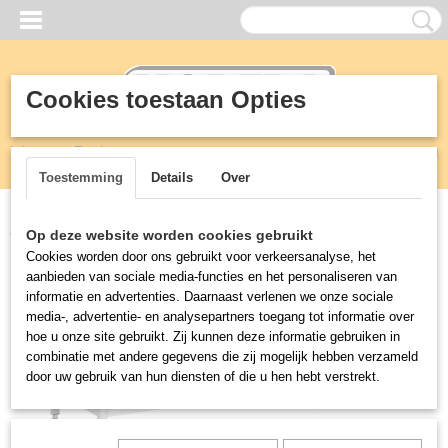
Cookies toestaan Opties
Inloggen
Registreren
UW WINKELWAGEN
Geen producten
(0)
Toestemming
Details
Over
Home
>
RVS
>
Tafels
>
600mm Lage RVS werktafel
Op deze website worden cookies gebruikt
Cookies worden door ons gebruikt voor verkeersanalyse, het
aanbieden van sociale media-functies en het personaliseren van
informatie en advertenties. Daarnaast verlenen we onze sociale
media-, advertentie- en analysepartners toegang tot informatie over
hoe u onze site gebruikt. Zij kunnen deze informatie gebruiken in
combinatie met andere gegevens die zij mogelijk hebben verzameld
door uw gebruik van hun diensten of die u hen hebt verstrekt.