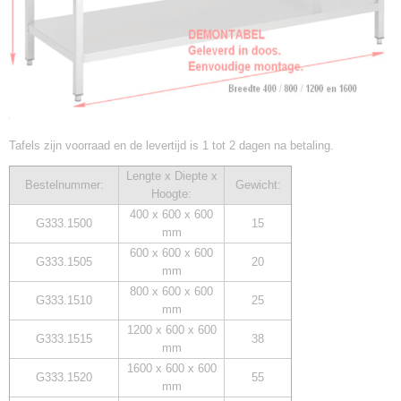
Tafels zijn voorraad en de levertijd is 1 tot 2 dagen na betaling.
Lengte x Diepte x
Bestelnummer:
Gewicht:
Hoogte:
400 x 600 x 600
G333.1500
15
mm
600 x 600 x 600
G333.1505
20
mm
800 x 600 x 600
G333.1510
25
mm
1200 x 600 x 600
G333.1515
38
mm
1600 x 600 x 600
G333.1520
55
mm