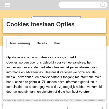
Cookies toestaan Opties
Inloggen
Registreren
UW WINKELWAGEN
Geen producten
(0)
Toestemming
Details
Over
Home
>
Meubilair
>
Stoelen
>
Aluminium en rotan stoel naturel
Op deze website worden cookies gebruikt
Bolero
Cookies worden door ons gebruikt voor verkeersanalyse, het
aanbieden van sociale media-functies en het personaliseren van
informatie en advertenties. Daarnaast verlenen we onze sociale
Stoelen
media-, advertentie- en analysepartners toegang tot informatie over
hoe u onze site gebruikt. Zij kunnen deze informatie gebruiken in
Mooie stoelen voor op het terras of in uw zaak.
combinatie met andere gegevens die zij mogelijk hebben verzameld
Bijna al deze stoelen verkopen wij per 4 omdat zij af fabriek ook per 4
door uw gebruik van hun diensten of die u hen hebt verstrekt.
verpakt zijn.
De prijs is per stuk, maar u zal ze in setjes van 4 moeten afnemen. dus
geen 1 of 3. Maar 4 8 of 12 stuks in één koop. Nu kan dat eenvoudig, zo