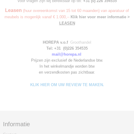
Voor vragen zijn wij bereikbaar op tel:
+31 (0) 226 354535
Leasen
(huur overeenkomst van 15 tot 60 maanden) van aparatuur of
meubels is mogenlijk vanaf € 1.000,--
Klik hier voor meer informatie >
LEASEN
HOREPA v.o.f
Groothandel
Tel: +31 (0)226 354535
mail@horepa.nl
Prijzen zijn exclusief de Nederlandse btw.
In het winkelmandje worden
btw
en verzendkosten pas zichtbaar.
KLIK HIER OM UW REVIEW TE MAKEN.
Informatie