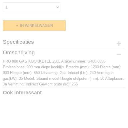
IN WINKELWAGEN
Specificaties
Productcode
Omschrijving
G488.0855
PRO 900 GAS KOOKKETEL 250L Artikelnummer: G488.0855
Afmetingen (l,b,h)
Professioneel 900 mm diepe kooklijn. Breedte (mm): 1200 Diepte (mm):
0 x 900 x 0 mm
900 Hoogte (mm): 850 Uitvoering: Gas Inhoud (Ltr.): 240 Vermogen
gas(kW): 35 Model: Staand model Hoogte stelpoten (mm): 50 Aftapkraan:
Ja Verhitting: Indirect Gewicht bruto (kg): 256
Ook interessant