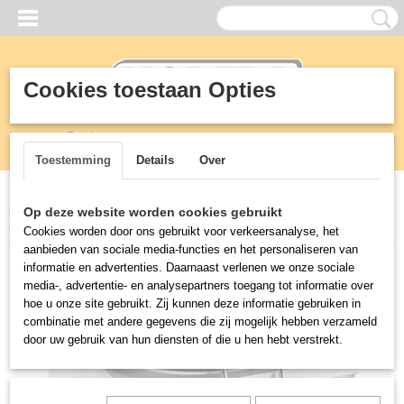
Cookies toestaan Opties
Inloggen
Registreren
UW WINKELWAGEN
Geen producten
(0)
Toestemming
Details
Over
Home
>
KEUKEN
>
900 mm professionele kooklijn
>
PRO 900 GAS
Op deze website worden cookies gebruikt
KOOKKETEL 250L
Cookies worden door ons gebruikt voor verkeersanalyse, het
aanbieden van sociale media-functies en het personaliseren van
informatie en advertenties. Daarnaast verlenen we onze sociale
media-, advertentie- en analysepartners toegang tot informatie over
hoe u onze site gebruikt. Zij kunnen deze informatie gebruiken in
combinatie met andere gegevens die zij mogelijk hebben verzameld
door uw gebruik van hun diensten of die u hen hebt verstrekt.