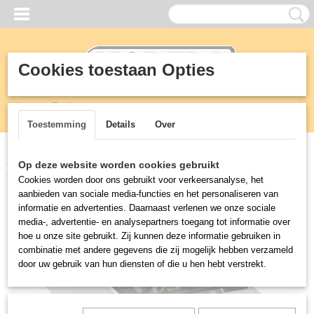
Cookies toestaan Opties
Inloggen
Registreren
UW WINKELWAGEN
Geen producten
(0)
Toestemming
Details
Over
Home
>
KEUKEN
>
900 mm professionele kooklijn
>
PRO 900
Op deze website worden cookies gebruikt
GASKOOKUNIT 2 BR.
Cookies worden door ons gebruikt voor verkeersanalyse, het
aanbieden van sociale media-functies en het personaliseren van
informatie en advertenties. Daarnaast verlenen we onze sociale
media-, advertentie- en analysepartners toegang tot informatie over
hoe u onze site gebruikt. Zij kunnen deze informatie gebruiken in
combinatie met andere gegevens die zij mogelijk hebben verzameld
door uw gebruik van hun diensten of die u hen hebt verstrekt.