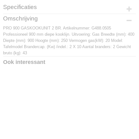
Specificaties
Productcode
Omschrijving
G488.0505
PRO 900 GASKOOKUNIT 2 BR. Artikelnummer: G488.0505
Afmetingen (l,b,h)
Professioneel 900 mm diepe kooklijn. Uitvoering: Gas Breedte (mm): 400
0 x 900 x 0 mm
Diepte (mm): 900 Hoogte (mm): 250 Vermogen gas(kW): 20 Model:
Tafelmodel Brandercap. (Kw) /indel.: 2 X 10 Aantal branders: 2 Gewicht
bruto (kg): 43
Ook interessant