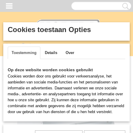
Cookies toestaan Opties
Inloggen
Registreren
UW WINKELWAGEN
Geen producten
(0)
Toestemming
Details
Over
Home
>
KEUKEN
>
900 mm professionele kooklijn
>
PRO 900 GAS
Op deze website worden cookies gebruikt
GRILL
Cookies worden door ons gebruikt voor verkeersanalyse, het
aanbieden van sociale media-functies en het personaliseren van
informatie en advertenties. Daarnaast verlenen we onze sociale
media-, advertentie- en analysepartners toegang tot informatie over
hoe u onze site gebruikt. Zij kunnen deze informatie gebruiken in
combinatie met andere gegevens die zij mogelijk hebben verzameld
door uw gebruik van hun diensten of die u hen hebt verstrekt.