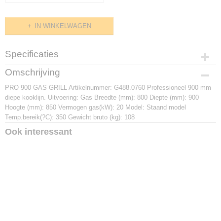
IN WINKELWAGEN
Specificaties
Productcode
Omschrijving
G488.0760
PRO 900 GAS GRILL Artikelnummer: G488.0760 Professioneel 900 mm
Afmetingen (l,b,h)
diepe kooklijn. Uitvoering: Gas Breedte (mm): 800 Diepte (mm): 900
0 x 900 x 0 mm
Hoogte (mm): 850 Vermogen gas(kW): 20 Model: Staand model
Temp.bereik(?C): 350 Gewicht bruto (kg): 108
Ook interessant