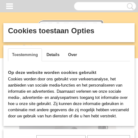
Cookies toestaan Opties
Inloggen
Registreren
UW WINKELWAGEN
Geen producten
(0)
Toestemming
Details
Over
Home
>
KEUKEN
>
900 mm professionele kooklijn
>
PRO 900
Op deze website worden cookies gebruikt
GASFRITEUSE 2 X 23L
Cookies worden door ons gebruikt voor verkeersanalyse, het
aanbieden van sociale media-functies en het personaliseren van
informatie en advertenties. Daarnaast verlenen we onze sociale
media-, advertentie- en analysepartners toegang tot informatie over
hoe u onze site gebruikt. Zij kunnen deze informatie gebruiken in
combinatie met andere gegevens die zij mogelijk hebben verzameld
door uw gebruik van hun diensten of die u hen hebt verstrekt.