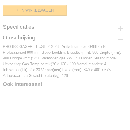
IN WINKELWAGEN
Specificaties
Productcode
Omschrijving
G488.0710
PRO 900 GASFRITEUSE 2 X 23L Artikelnummer: G488.0710
Afmetingen (l,b,h)
Professioneel 900 mm diepe kooklijn. Breedte (mm): 800 Diepte (mm):
0 x 900 x 0 mm
900 Hoogte (mm): 850 Vermogen gas(kW): 40 Model: Staand model
Uitvoering: Gas Temp.bereik(?C): 120 / 190 Aantal manden: 4
Inh.vetpan(Ltr): 2 x 23 Vetpan(nen) bxdxh(mm): 340 x 400 x 575
Aftapkraan: Ja Gewicht bruto (kg): 126
Ook interessant