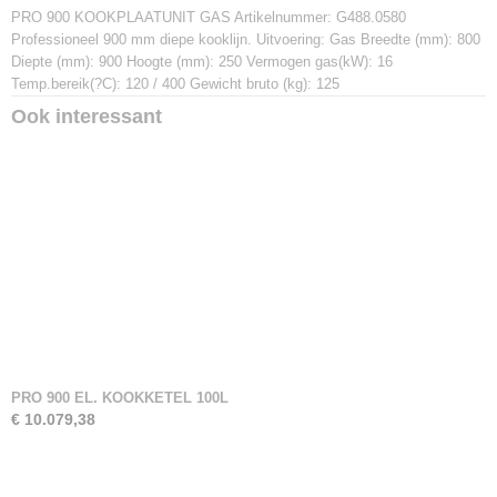
G488.0580
PRO 900 KOOKPLAATUNIT GAS Artikelnummer: G488.0580
Afmetingen (l,b,h)
Professioneel 900 mm diepe kooklijn. Uitvoering: Gas Breedte (mm): 800
0 x 900 x 0 mm
Diepte (mm): 900 Hoogte (mm): 250 Vermogen gas(kW): 16
Temp.bereik(?C): 120 / 400 Gewicht bruto (kg): 125
Ook interessant
PRO 900 EL. KOOKKETEL 100L
€ 10.079,38