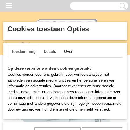
Cookies toestaan Opties
Inloggen
Registreren
UW WINKELWAGEN
Geen producten
(0)
Toestemming
Details
Over
Home
>
KEUKEN
>
900 mm professionele kooklijn
>
PRO 900
Op deze website worden cookies gebruikt
KOOKPLAATUNIT GAS
Cookies worden door ons gebruikt voor verkeersanalyse, het
aanbieden van sociale media-functies en het personaliseren van
informatie en advertenties. Daarnaast verlenen we onze sociale
media-, advertentie- en analysepartners toegang tot informatie over
hoe u onze site gebruikt. Zij kunnen deze informatie gebruiken in
combinatie met andere gegevens die zij mogelijk hebben verzameld
door uw gebruik van hun diensten of die u hen hebt verstrekt.