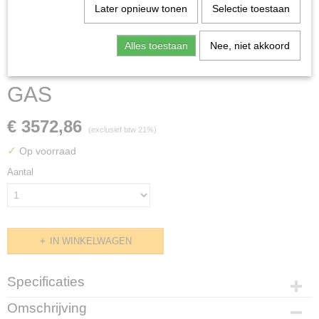
Later opnieuw tonen
Selectie toestaan
Alles toestaan
Nee, niet akkoord
PRO 900 KOOKPLAATUNIT
GAS
€ 3572,86
(exclusief btw 21%)
✓
Op voorraad
Aantal
IN WINKELWAGEN
Specificaties
Productcode
Omschrijving