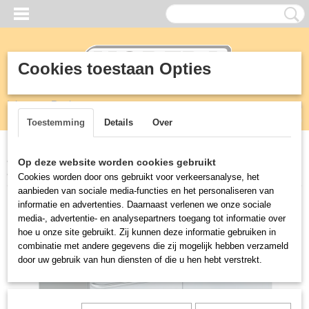
Cookies toestaan Opties
Inloggen
Registreren
UW WINKELWAGEN
Geen producten
(0)
Toestemming
Details
Over
Home
>
KEUKEN
>
900 mm professionele kooklijn
>
PRO 900 GAS
Op deze website worden cookies gebruikt
FORNUIS 8 BR. MET 2 GASOVENS
Cookies worden door ons gebruikt voor verkeersanalyse, het
aanbieden van sociale media-functies en het personaliseren van
informatie en advertenties. Daarnaast verlenen we onze sociale
media-, advertentie- en analysepartners toegang tot informatie over
hoe u onze site gebruikt. Zij kunnen deze informatie gebruiken in
combinatie met andere gegevens die zij mogelijk hebben verzameld
door uw gebruik van hun diensten of die u hen hebt verstrekt.