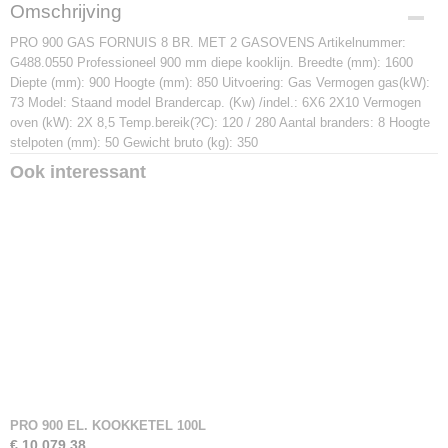
Productcode
Omschrijving
G488.0550
PRO 900 GAS FORNUIS 8 BR. MET 2 GASOVENS Artikelnummer:
Afmetingen (l,b,h)
G488.0550 Professioneel 900 mm diepe kooklijn. Breedte (mm): 1600
0 x 900 x 0 mm
Diepte (mm): 900 Hoogte (mm): 850 Uitvoering: Gas Vermogen gas(kW):
73 Model: Staand model Brandercap. (Kw) /indel.: 6X6 2X10 Vermogen
oven (kW): 2X 8,5 Temp.bereik(?C): 120 / 280 Aantal branders: 8 Hoogte
stelpoten (mm): 50 Gewicht bruto (kg): 350
Ook interessant
PRO 900 EL. KOOKKETEL 100L
€ 10.079,38