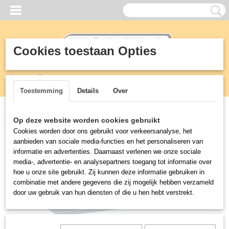
Cookies toestaan Opties
Inloggen
Registreren
UW WINKELWAGEN
Geen producten
(0)
Toestemming
Details
Over
Home
>
KEUKEN
>
900 mm professionele kooklijn
>
PRO 900
Op deze website worden cookies gebruikt
GASKOOKUNIT 6 BR.
Cookies worden door ons gebruikt voor verkeersanalyse, het
aanbieden van sociale media-functies en het personaliseren van
informatie en advertenties. Daarnaast verlenen we onze sociale
media-, advertentie- en analysepartners toegang tot informatie over
hoe u onze site gebruikt. Zij kunnen deze informatie gebruiken in
combinatie met andere gegevens die zij mogelijk hebben verzameld
door uw gebruik van hun diensten of die u hen hebt verstrekt.