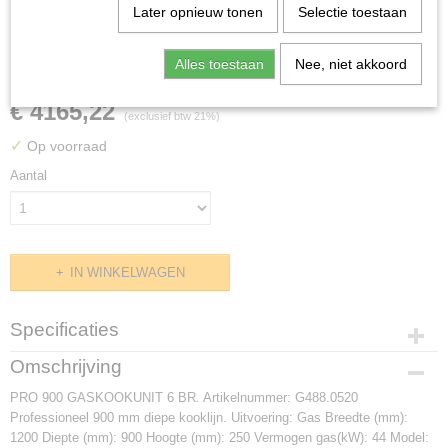
Later opnieuw tonen
Selectie toestaan
PRO 900 GASKOOKUNIT 6
BR.
Alles toestaan
Nee, niet akkoord
€ 4165,22
(exclusief btw 21%)
✓
Op voorraad
Aantal
IN WINKELWAGEN
Specificaties
Productcode
Omschrijving
G488.0520
PRO 900 GASKOOKUNIT 6 BR. Artikelnummer: G488.0520
Afmetingen (l,b,h)
Professioneel 900 mm diepe kooklijn. Uitvoering: Gas Breedte (mm):
0 x 900 x 0 mm
1200 Diepte (mm): 900 Hoogte (mm): 250 Vermogen gas(kW): 44 Model: