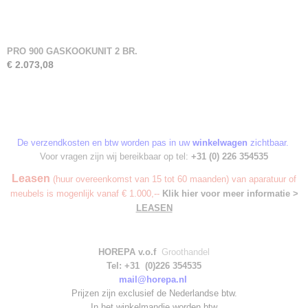
PRO 900 GASKOOKUNIT 2 BR.
€ 2.073,08
De verzendkosten en btw worden pas in uw
winkelwagen
zichtbaar.
Voor vragen zijn wij bereikbaar op tel:
+31 (0) 226 354535
Leasen
(huur overeenkomst van 15 tot 60 maanden) van aparatuur of
meubels is mogenlijk vanaf € 1.000,--
Klik hier voor meer informatie >
LEASEN
HOREPA v.o.f
Groothandel
Tel: +31 (0)226 354535
mail@horepa.nl
Prijzen zijn exclusief de Nederlandse btw.
In het winkelmandje worden
btw