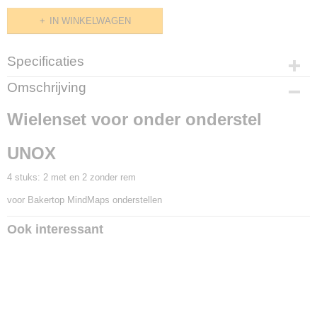
IN WINKELWAGEN
Specificaties
Productcode
Omschrijving
E596.284
Wielenset voor onder onderstel
UNOX
4 stuks: 2 met en 2 zonder rem
voor Bakertop MindMaps onderstellen
Ook interessant