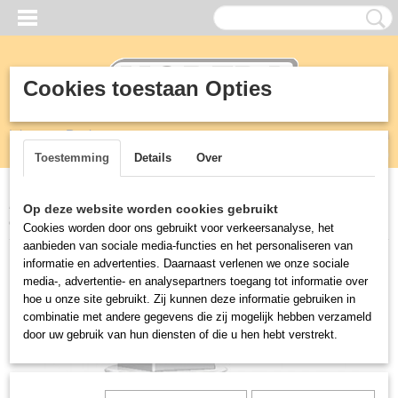
Cookies toestaan Opties
Inloggen
Registreren
UW WINKELWAGEN
Geen producten
(0)
Toestemming
Details
Over
Home
>
Horeca
>
Combi steamers
>
Wielenset voor onder
Op deze website worden cookies gebruikt
onderstel UNOX
Cookies worden door ons gebruikt voor verkeersanalyse, het
aanbieden van sociale media-functies en het personaliseren van
informatie en advertenties. Daarnaast verlenen we onze sociale
media-, advertentie- en analysepartners toegang tot informatie over
hoe u onze site gebruikt. Zij kunnen deze informatie gebruiken in
combinatie met andere gegevens die zij mogelijk hebben verzameld
door uw gebruik van hun diensten of die u hen hebt verstrekt.