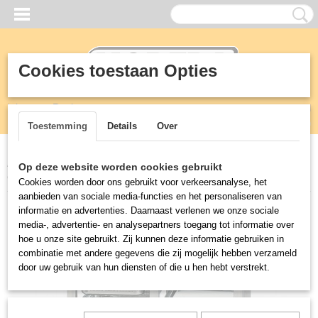
Cookies toestaan Opties
Inloggen
Registreren
UW WINKELWAGEN
Geen producten
(0)
Toestemming
Details
Over
Home
>
Horeca
>
Combi steamers
>
Onderstel 10 x GN 1/1 of 2/3
Op deze website worden cookies gebruikt
GN universeel
Cookies worden door ons gebruikt voor verkeersanalyse, het
aanbieden van sociale media-functies en het personaliseren van
informatie en advertenties. Daarnaast verlenen we onze sociale
media-, advertentie- en analysepartners toegang tot informatie over
hoe u onze site gebruikt. Zij kunnen deze informatie gebruiken in
combinatie met andere gegevens die zij mogelijk hebben verzameld
door uw gebruik van hun diensten of die u hen hebt verstrekt.