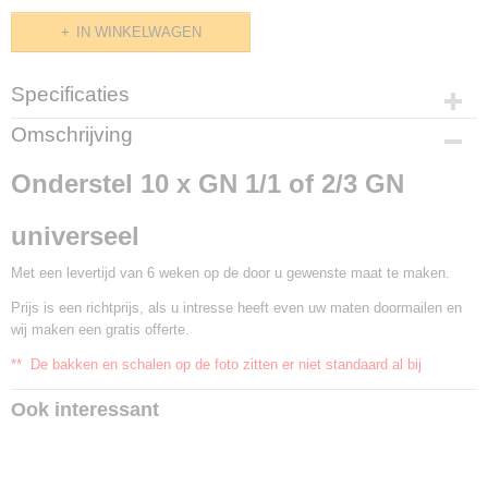
IN WINKELWAGEN
Specificaties
Productcode
Omschrijving
E920.010
Onderstel 10 x GN 1/1 of 2/3 GN
universeel
Met een levertijd van 6 weken op de door u gewenste maat te maken.
Prijs is een richtprijs, als u intresse heeft even uw maten doormailen en
wij maken een gratis offerte.
** De bakken en schalen op de foto zitten er niet standaard al bij
Ook interessant