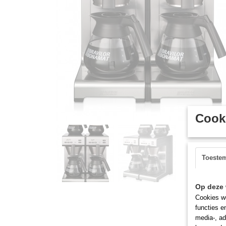
Cooki
Toeste
Op deze 
Cookies wo
functies e
media-, ad