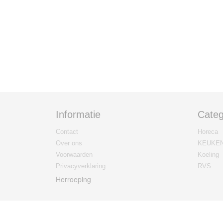
Informatie
Categ
Contact
Horeca
Over ons
KEUKE
Voorwaarden
Koeling
Privacyverklaring
RVS
Herroeping