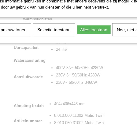
e informatie gebruiken in combinatie met andere gegevens die zij mogelijk 
zorginstellingen en schoolgebouwen
door uw gebruik van hun diensten of die u hen hebt verstrekt.
De temperatuur en smaak blijft optimaal behouden dankzij de ze
warmhoudplaten
opnieuw tonen
Selectie toestaan
Alles toestaan
Nee, niet 
Koffie
Dranken
30 liter
Uurcapaciteit
24 liter
Wateraansluiting
400V 3N~ 50/60Hz 4280W
230V 3~ 50/60Hz 4280W
Aansluitwaarde
230V~ 50/60Hz 3460W
404x406x446 mm
Afmeting bxdxh
8.010.060.11002 Matic Twin
Artikelnummer
8.010.060.31002 Matic Twin