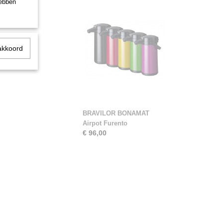
hebben
lfregulerende
akkoord
BRAVILOR BONAMAT
Airpot Furento
€ 96,00