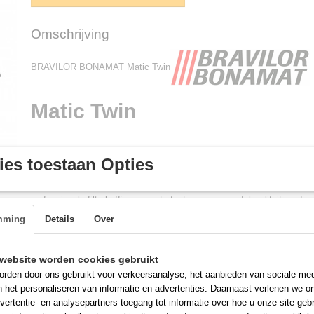
Omschrijving
BRAVILOR BONAMAT Matic Twin
Matic Twin
De Matic Twin is een grote filterkoffiemachine met een dubbel zetsyste
es toestaan Opties
twee kannen verse koffie. Dankzij de vier warmhoudplaten kunt u vie
vers houden; handig voor drukke momenten in een lunchroom, bij een s
professionele filterkoffieapparaat staat voor eenvoud, kwaliteit en du
mming
Details
Over
Vier glazen kannen van 1,7 liter, één roestvrijstalen filterpan
Efficiënte bediening met drukknoppen voor het aan- en uitschak
koffiemachine en warmhoudplaten
website worden cookies gebruikt
Signalen geven aan wanneer de koffie klaar is en wanneer het k
rden door ons gebruikt voor verkeersanalyse, het aanbieden van sociale med
n het personaliseren van informatie en advertenties. Daarnaast verlenen we o
worden ontkalkt
vertentie- en analysepartners toegang tot informatie over hoe u onze site gebru
Professionele filterkoffiemachine die wordt aanbevolen voor ond