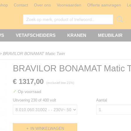
shop
Contact
Over ons
Voorwaarden
Offerte aanvragen
L
VS
VETAFSCHEIDERS
KRANEN
MEUBILAIR
>
BRAVILOR BONAMAT Matic Twin
BRAVILOR BONAMAT Matic T
€ 1317,00
(exclusief btw 21%)
✓
Op voorraad
Uitvoering 230 of 400 volt
Aantal
IN WINKELWAGEN