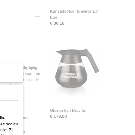
Kunststof kan bravilor 1,7
liter
€ 36,18
em; u zet gelijktijdig
r kannen koffie warm en
chool of instelling. Dit
urzaamheid.
elen van de
Glazen kan Bravilor
€ 176,00
offieapparaat moet
ia-
nze sociale
ikt. Zij
er meer horeca,