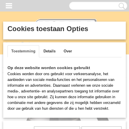
Cookies toestaan Opties
Inloggen
Registreren
UW WINKELWAGEN
Geen producten
(0)
Toestemming
Details
Over
Home
>
Horeca
>
Bravilor Koffie en thee apparatuur
>
Kunststof
Op deze website worden cookies gebruikt
kan bravilor 1,7 liter
Cookies worden door ons gebruikt voor verkeersanalyse, het
aanbieden van sociale media-functies en het personaliseren van
informatie en advertenties. Daarnaast verlenen we onze sociale
media-, advertentie- en analysepartners toegang tot informatie over
hoe u onze site gebruikt. Zij kunnen deze informatie gebruiken in
combinatie met andere gegevens die zij mogelijk hebben verzameld
door uw gebruik van hun diensten of die u hen hebt verstrekt.