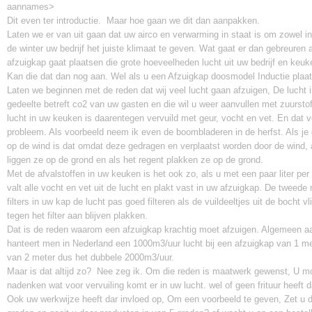
aannames>
Dit even ter introductie. Maar hoe gaan we dit dan aanpakken.
Laten we er van uit gaan dat uw airco en verwarming in staat is om zowel in
de winter uw bedrijf het juiste klimaat te geven. Wat gaat er dan gebreuren 
afzuigkap gaat plaatsen die grote hoeveelheden lucht uit uw bedrijf en keuk
Kan die dat dan nog aan. Wel als u een Afzuigkap doosmodel Inductie plaat
Laten we beginnen met de reden dat wij veel lucht gaan afzuigen, De lucht 
gedeelte betreft co2 van uw gasten en die wil u weer aanvullen met zuurstof 
lucht in uw keuken is daarentegen vervuild met geur, vocht en vet. En dat v
probleem. Als voorbeeld neem ik even de boombladeren in de herfst. Als je 
op de wind is dat omdat deze gedragen en verplaatst worden door de wind, a
liggen ze op de grond en als het regent plakken ze op de grond.
Met de afvalstoffen in uw keuken is het ook zo, als u met een paar liter per
valt alle vocht en vet uit de lucht en plakt vast in uw afzuigkap. De tweede 
filters in uw kap de lucht pas goed filteren als de vuildeeltjes uit de bocht 
tegen het filter aan blijven plakken.
Dat is de reden waarom een afzuigkap krachtig moet afzuigen. Algemeen
hanteert men in Nederland een 1000m3/uur lucht bij een afzuigkap van 1 me
van 2 meter dus het dubbele 2000m3/uur.
Maar is dat altijd zo? Nee zeg ik. Om die reden is maatwerk gewenst, U m
nadenken wat voor vervuiling komt er in uw lucht. wel of geen frituur heeft d
Ook uw werkwijze heeft dar invloed op, Om een voorbeeld te geven, Zet u de