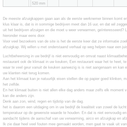
520 mm
De meeste afzuigkappen gaan aan als de eerste werknemer binnen komt en 
klus klaar is, dat is in sommige bedrijven meet dan 16 uur, en dat wil zegg
uit het bedrijven afzuigen en die moet u weer verwarmen, geïnteresseerd? 
hieronder maar eens door.
Voor veel bezoekers van de site is het de eerste keer dat ze informatie zo
afzuigkap. Wij willen u met onderstaand verhaal op weg helpen naar een jui
Luchtbeheersing in uw bedrijf is niet eenvoudig en omvat naast klimaatbehe
restaurant ook de klimaat in uw keuken, Een restaurant waar het te heet, te
waar te veel geur vanuit de keuken aanwezig is is niet aangenaam en kan e
uw klanten niet terug komen.
Aan het klimaat kan je natuurlijk eisen stellen die op papier goed klinken, m
het zelfde.
En het klimaat buiten is niet allen elke dag anders maar zelfs elk moment 
kan die anders zijn.
Denk aan zon, wind, regen en tijdstip van de dag.
het is daarom een uitdaging om in uw bedrijf de kwaliteit van zowel de luch
temperatuur op de gewenste waarde te houden. En dat is niet eenvoudig en
aandacht tijdens de aanschaf van uw verwarming, airco en afzuigkap en afz
Ik zie daar heel veel fouten mee gemaakt worden, men gaat te vaak uit va