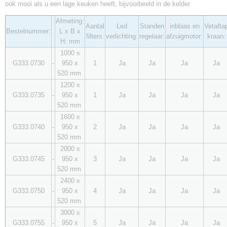
ook mooi als u een lage keuken heeft, bijvoorbeeld in de kelder.
Afmeting:
Aantal
Led
Standen
inblaas en
Vetafta
Bestelnummer:
L x B x
filters:
verlichting:
regelaar:
afzuigmotor:
kraan:
H: mm
1000 x
G333.0730
-
950 x
1
Ja
Ja
Ja
Ja
520 mm
1200 x
G333.0735
-
950 x
1
Ja
Ja
Ja
Ja
520 mm
1600 x
G333.0740
-
950 x
2
Ja
Ja
Ja
Ja
520 mm
2000 x
G333.0745
-
950 x
3
Ja
Ja
Ja
Ja
520 mm
2400 x
G333.0750
-
950 x
4
Ja
Ja
Ja
Ja
520 mm
3000 x
G333.0755
-
950 x
5
Ja
Ja
Ja
Ja