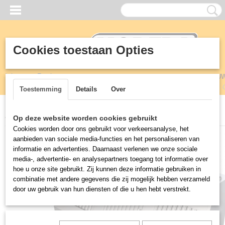
Cookies toestaan Opties
Inloggen
Registreren
U
Toestemming
Details
Over
Home
>
Horeca
>
Afzuigkappen
>
Afzuigkap wandmontage 950mm
Op deze website worden cookies gebruikt
Cookies worden door ons gebruikt voor verkeersanalyse, het
aanbieden van sociale media-functies en het personaliseren van
informatie en advertenties. Daarnaast verlenen we onze sociale
media-, advertentie- en analysepartners toegang tot informatie over
hoe u onze site gebruikt. Zij kunnen deze informatie gebruiken in
combinatie met andere gegevens die zij mogelijk hebben verzameld
door uw gebruik van hun diensten of die u hen hebt verstrekt.