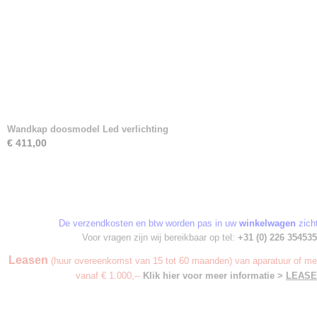
Wandkap doosmodel Led verlichting
€ 411,00
De verzendkosten en btw worden pas in uw
winkelwagen
zicht
Voor vragen zijn wij bereikbaar op tel:
+31 (0) 226 354535
Leasen
(huur overeenkomst van 15 tot 60 maanden) van aparatuur of meu
vanaf € 1.000,--
Klik hier voor meer informatie >
LEAS