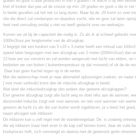
graden en gooit u daar producten in van 5 graden? of wacht u op een bestell
friet of kroket dan pas uit de vriezer op min -20 graden en gooit u die in ve
In beide gevallen zal het net zo lang duren. Maar bij de -20 komt zo veel m
olie die direct zal verdampen en daardoor vocht, olie en geur zal laten opstij
heel veel vervuiling omdat u niet na heeft gedacht over uw werkwijze.
Komen we uit bij de capaciteit die nodig is. Zo als ik al schreef gebruikt m
1000m3/uur per lengtemeter van de afzuigkap.
U begrijpt dat een keuken van 5 x10 x 3 meter heeft een inhoud van 150m3 a
speed laten leegzuigen met een afzuigkap van 2 meter (2000m3/uur) dan 
13 keer per uur ververst en zal worden aangevuld met lucht van elders, en 
bedoelen we van buiten ( buitentemperatuur op dat moment) of uit de de re
Daar kan geen kachel tegen op in de winter.
Met die wetenschap moet je naar alternatief oplossingen zoeken, en naast 
( met meer verbruik) komt dan de inductie afzuigkap in beeld.
Wat doet die inductieafzuigkap dan anders dan gewone afzuigkappen?
Een gewone afzuigkap zuigt alle lucht weg en doet niks aan de aanvoer, ee
doosmodel Inductie zorgt ook voor aanvoer, en niet voor aanvoer van warm
gewoon de lucht zo als die van buiten wordt ingeblazen, ja u leest het goed,
naast afzuigen ook inblazen.
Dit inblazen kan u zelf regel met de standenregelaar. De is zodanig ontwor
die wij inblazen maar heel even in de kap zelf binnen komt, daar de vuile lu
kookproces treft, zich vermengd en daarna met de gewenste grote stroomsn