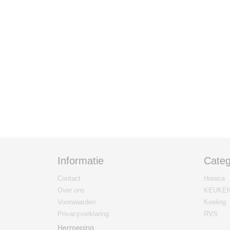
Informatie
Categ
Contact
Horeca
Over ons
KEUKE
Voorwaarden
Koeling
Privacyverklaring
RVS
Herroeping