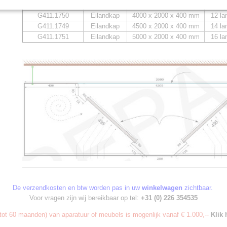
G411.1748
Eilandkap
3500 x 2000 x 400 mm
12 lam
G411.1750
Eilandkap
4000 x 2000 x 400 mm
12 lam
G411.1749
Eilandkap
4500 x 2000 x 400 mm
14 lam
G411.1751
Eilandkap
5000 x 2000 x 400 mm
16 lam
De verzendkosten en btw worden pas in uw
winkelwagen
zichtbaar.
Voor vragen zijn wij bereikbaar op tel:
+31 (0) 226 354535
ot 60 maanden) van aparatuur of meubels is mogenlijk vanaf € 1.000,--
Klik 