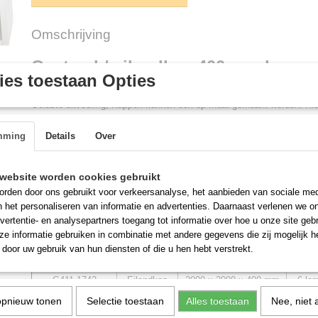
Omschrijving
Centraal / eilandkap 400 mm hoog
es toestaan Opties
Eiland model voor midden in uw keuken.
Gelaste uitvoering, Kappen kunnen ook op maat gemaakt worden. Hie
meerprijs berekend van 15 procent op de navolgende maat (m.u.v. ho
schuine zijden ), Inclusief blinde schoten, Onzichtbare delen in gegal
mming
Details
Over
Inclusief Lamellen filters
Deze kappen zijn geen voorraad artikel. Productie tijd is tussen de
2,
website worden cookies gebruikt
begrip daarvoor.
rden door ons gebruikt voor verkeersanalyse, het aanbieden van sociale med
n het personaliseren van informatie en advertenties. Daarnaast verlenen we o
Zoek hierboven de door u gewenste maat en u ziet direct de actuele p
vertentie- en analysepartners toegang tot informatie over hoe u onze site gebru
e informatie gebruiken in combinatie met andere gegevens die zij mogelijk 
Bestelnummer:
Uitvoering:
Afm: L x B x H in mm
Aant
door uw gebruik van hun diensten of die u hen hebt verstrekt.
G411.1740
Eilandkap
1500 x 2000 x 400 mm
4 lam
G411.1742
Eilandkap
2000 x 2000 x 400 mm
6 lam
G411.1744
Eilandkap
2500 x 2000 x 400 mm
8 lam
opnieuw tonen
Selectie toestaan
Alles toestaan
Nee, niet 
G411.1746
Eilandkap
3000 x 2000 x 400 mm
10 lam