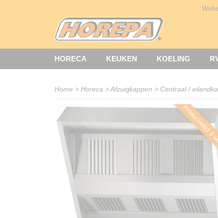
Web
HORECA
KEUKEN
KOELING
R
Home
>
Horeca
>
Afzuigkappen
>
Centraal / eilandk
Productietijd 3