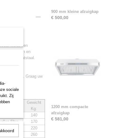
900 mm kleine afzuigkap
€ 500,00
rvoor wordt een
ekuitsparingen en
vaniseerd plaatstaal.
5 en 3 weken
. Graag uw
ia-
nze sociale
rijs.
ikt. Zij
hebben
Gewicht
al filters
1200 mm compacte
Kg:
afzuigkap
ellen filter
140
€ 581,00
ellen filter
170
ellen filter
220
akkoord
ellen filter
260