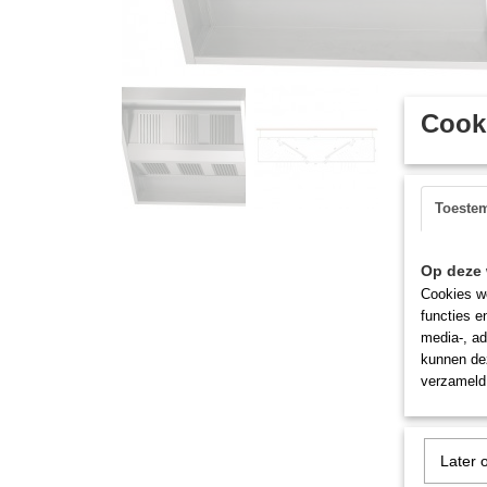
Cooki
Toeste
Op deze 
Cookies wo
functies e
media-, ad
kunnen dez
verzameld 
Later 