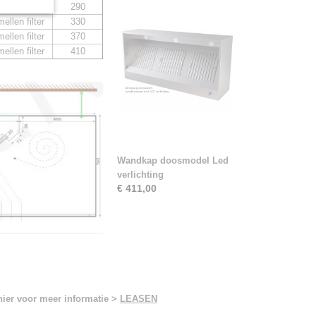
ellen filter
290
ellen filter
330
ellen filter
370
ellen filter
410
Wandkap doosmodel Led
verlichting
€ 411,00
hier voor meer informatie >
LEASEN