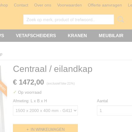
shop
Contact
Over ons
Voorwaarden
Offerte aanvragen
L
VS
VETAFSCHEIDERS
KRANEN
MEUBILAIR
ap
 weken
Centraal / eilandkap
€ 1472,00
(exclusief btw 21%)
✓
Op voorraad
Afmeting: L x B x H
Aantal
IN WINKELWAGEN