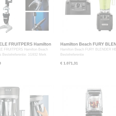
LE FRUITPERS Hamilton
Hamilton Beach FURY BL
citruspers
HBH550
 FRUITPERS Hamilton Beach
Hamilton Beach FURY BLENDER H
rs Bestelreferentie: 1G932 Merk
Bestelreferentie
0
€ 1.071,31