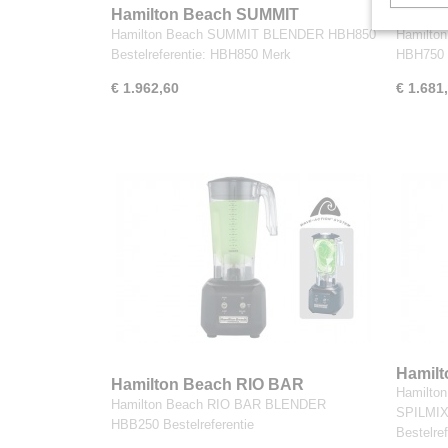
Hamilton Beach SUMMIT
Hamil
BLENDER HBH850
BLEN
Hamilton Beach SUMMIT BLENDER HBH850
Hamilto
Bestelreferentie: HBH850 Merk
HBH750 B
€ 1.962,60
€ 1.681
Hamil
Hamilton Beach RIO BAR
Hamilto
SPILMI
BLENDER HBB250
Hamilton Beach RIO BAR BLENDER
SPILMIX
HBB250 Bestelreferentie
Bestelref