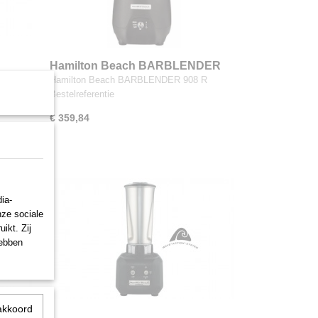
Hamilton Beach BARBLENDER
908 R
ER
Hamilton Beach BARBLENDER 908 R
Bestelreferentie
€ 359,84
ia-
nze sociale
ikt. Zij
hebben
akkoord