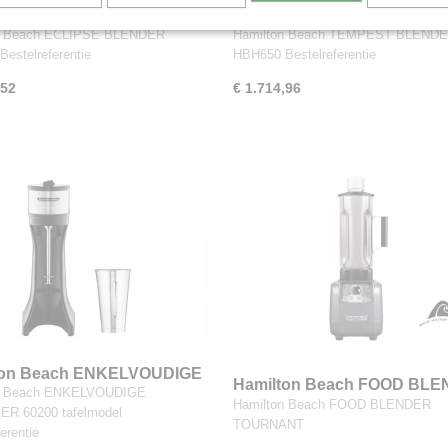
ton Beach ECLIPSE
Hamilton Beach TEMPEST
DER HBH750
BLENDER HBH650
n Beach ECLIPSE BLENDER
Hamilton Beach TEMPEST BLEND
estelreferentie
HBH650 Bestelreferentie
,52
€ 1.714,96
ton Beach ENKELVOUDIGE
Hamilton Beach FOOD BL
n Beach ENKELVOUDIGE
XER 60200 tafelmodel
TOURNANT HBF600S
Hamilton Beach FOOD BLENDER
ER 60200 tafelmodel
TOURNANT
erentie