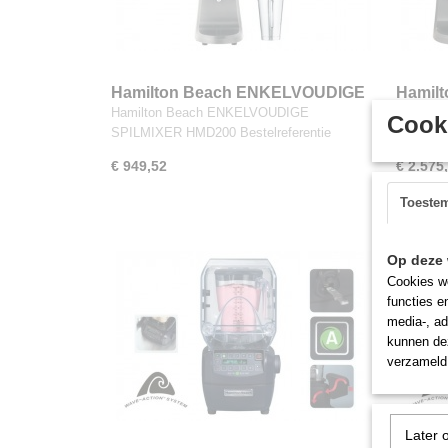
Hamilton Beach ENKELVOUDIGE
Hamil
SPILMIXER HMD200
SPILM
Hamilton Beach ENKELVOUDIGE
Hamilto
Cooki
SPILMIXER HMD200 Bestelreferentie
HMD400 B
€ 949,52
€ 2.575
Toeste
Op deze 
Cookies wo
functies e
media-, ad
kunnen dez
verzameld 
Later 