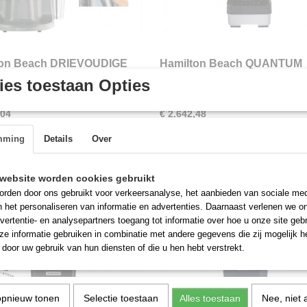
ton Beach DRIEVOUDIGE
Hamilton Beach QUANTUM
IXER HMD400
BLENDER HBH950
n Beach DRIEVOUDIGE SPILMIXER
Hamilton Beach QUANTUM BLEND
es toestaan Opties
estelreferentie
HBH950 Bestelreferentie: HBH950
,04
€ 2.642,48
mming
Details
Over
website worden cookies gebruikt
rden door ons gebruikt voor verkeersanalyse, het aanbieden van sociale med
n het personaliseren van informatie en advertenties. Daarnaast verlenen we o
vertentie- en analysepartners toegang tot informatie over hoe u onze site gebru
e informatie gebruiken in combinatie met andere gegevens die zij mogelijk 
door uw gebruik van hun diensten of die u hen hebt verstrekt.
opnieuw tonen
Selectie toestaan
Alles toestaan
Nee, niet 