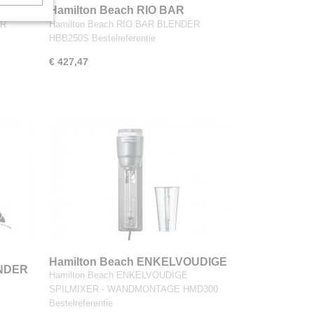
Hamilton Beach RIO BAR
BLENDER HBB250S
ER
Hamilton Beach RIO BAR BLENDER
HBB250S Bestelreferentie
€ 427,47
Hamilton Beach ENKELVOUDIGE
ENDER
Hamilton Beach ENKELVOUDIGE
SPILMIXER - WANDMONTAGE
SPILMIXER - WANDMONTAGE HMD300
HMD300
Bestelreferentie