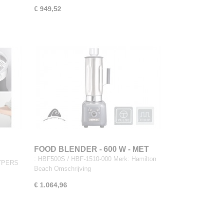
€ 949,52
FOOD BLENDER - 600 W - MET
RVS SCHENKKAN 1,8 L
: HBF500S / HBF-1510-000 Merk: Hamilton
ITPERS
Beach Omschrijving
€ 1.064,96