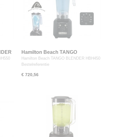
ENDER
Hamilton Beach TANGO
BLENDER HBH450
BH550
Hamilton Beach TANGO BLENDER HBH450
Bestelreferentie
€ 720,56