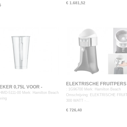
€ 1.681,52
5
ELEKTRISCHE FRUITPERS
EKER 0,75L VOOR -
: 1G96700 Merk: Hamilton Beach
CITRUSPERS
0/HMD400/HMD300/60200
 HMD-5111-00 Merk: Hamilton Beach
Omschrijving: ELEKTRISCHE FRU
ving
300 WATT -…
€ 726,40