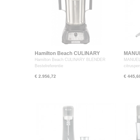
Hamilton Beach CULINARY
MANUE
BLENDER
Beach 
Hamilton Beach CULINARY BLENDER
MANUELE
Bestelreferentie
citruspe
€ 2.956,72
€ 445,6