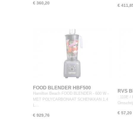
€ 360,20
€ 411,8
FOOD BLENDER HBF500
RVS B
Hamilton Beach FOOD BLENDER - 600 W -
HMD20
: 110E /
MET POLYCARBONAAT SCHENKKAN 1,4
Omschrij
L…
€ 57,20
€ 929,76