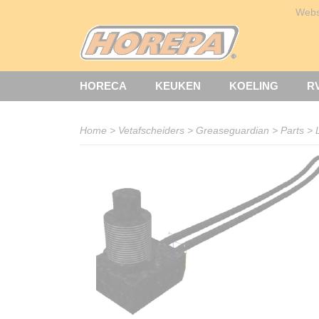
Web
HORECA
KEUKEN
KOELING
R
Home
>
Vetafscheiders
>
Greaseguardian
>
Parts
>