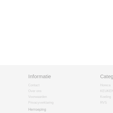
Informatie
Categ
Contact
Horeca
Over ons
KEUKE
Voorwaarden
Koeling
Privacyverklaring
RVS
Herroeping