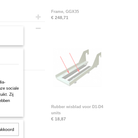
Frame, GGX35
€ 248,71
ia-
nze sociale
ikt. Zij
hebben
Rubber wisblad voor D1-D4
units
€ 18,87
akkoord