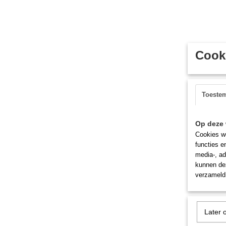
Cooki
Toeste
Op deze 
Cookies wo
functies e
media-, ad
kunnen dez
verzameld 
Later 