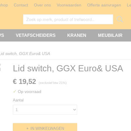
shop
Contact
Over ons
Voorwaarden
Offerte aanvragen
L
VS
VETAFSCHEIDERS
KRANEN
MEUBILAIR
Lid switch, GGX Euro& USA
Lid switch, GGX Euro& USA
€ 19,52
(exclusief btw 21%)
✓
Op voorraad
Aantal
IN WINKELWAGEN