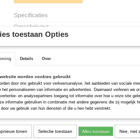
Specificaties
Productcode
GGXJS
Omschrijving
es toestaan Opties
Lid switch, GGX Euro& USA
Description:
Compatible with GG from 2016 & all GGX - requires part GGXJSR
mming
Details
Over
Code: GGXJS
website worden cookies gebruikt
rden door ons gebruikt voor verkeersanalyse, het aanbieden van sociale med
n het personaliseren van informatie en advertenties. Daarnaast verlenen we o
vertentie- en analysepartners toegang tot informatie over hoe u onze site gebru
e informatie gebruiken in combinatie met andere gegevens die zij mogelijk 
door uw gebruik van hun diensten of die u hen hebt verstrekt.
opnieuw tonen
Selectie toestaan
Alles toestaan
Nee, niet 