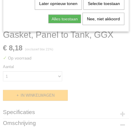
Later opnieuw tonen
Selectie toestaan
Alles toestaan
Nee, niet akkoord
Gasket, Panel to Tank, GGX
€ 8,18
(exclusief btw 21%)
✓
Op voorraad
Aantal
IN WINKELWAGEN
Specificaties
Productcode
Omschrijving
GGXCPRG