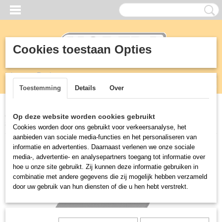
Cookies toestaan Opties
Inloggen
Registreren
UW WINKELWAGEN
Geen producten
(0)
Toestemming
Details
Over
Home
>
Vetafscheiders
>
Greaseguardian
>
Parts
>
Gasket, Panel
Op deze website worden cookies gebruikt
to Tank, GGX
Cookies worden door ons gebruikt voor verkeersanalyse, het
aanbieden van sociale media-functies en het personaliseren van
informatie en advertenties. Daarnaast verlenen we onze sociale
media-, advertentie- en analysepartners toegang tot informatie over
hoe u onze site gebruikt. Zij kunnen deze informatie gebruiken in
combinatie met andere gegevens die zij mogelijk hebben verzameld
door uw gebruik van hun diensten of die u hen hebt verstrekt.