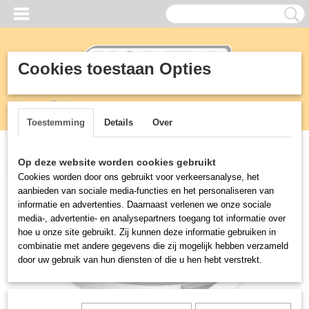
Cookies toestaan Opties
Inloggen
Registreren
UW WINKELWAGEN
Geen producten
(0)
Toestemming
Details
Over
Home
>
Vetafscheiders
>
Greaseguardian
>
Parts
>
Gasket Strip,
Op deze website worden cookies gebruikt
for lid, 10 m roll
Cookies worden door ons gebruikt voor verkeersanalyse, het
aanbieden van sociale media-functies en het personaliseren van
informatie en advertenties. Daarnaast verlenen we onze sociale
media-, advertentie- en analysepartners toegang tot informatie over
hoe u onze site gebruikt. Zij kunnen deze informatie gebruiken in
combinatie met andere gegevens die zij mogelijk hebben verzameld
door uw gebruik van hun diensten of die u hen hebt verstrekt.