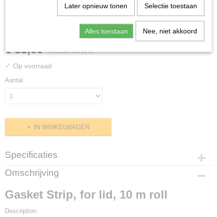
Later opnieuw tonen
Selectie toestaan
Gasket Strip, for lid, 10 m roll
Alles toestaan
Nee, niet akkoord
€ 33,00
(exclusief btw 21%)
✓
Op voorraad
Aantal
IN WINKELWAGEN
Specificaties
Productcode
Omschrijving
GGMLG
Gasket Strip, for lid, 10 m roll
Description: