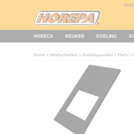
Web
HORECA
KEUKEN
KOELING
R
Home
>
Vetafscheiders
>
Greaseguardian
>
Parts
>