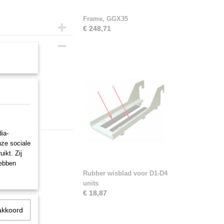
Frame, GGX35
€ 248,71
ia-
nze sociale
ikt. Zij
hebben
Rubber wisblad voor D1-D4
units
€ 18,87
akkoord