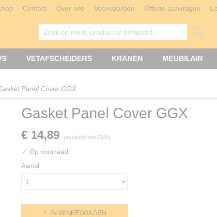
shop
Contact
Over ons
Voorwaarden
Offerte aanvragen
L
VS
VETAFSCHEIDERS
KRANEN
MEUBILAIR
Gasket Panel Cover GGX
Gasket Panel Cover GGX
€ 14,89
(exclusief btw 21%)
✓
Op voorraad
Aantal
IN WINKELWAGEN