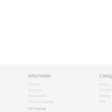
Informatie
Categ
Contact
Horeca
Over ons
KEUKE
Voorwaarden
Koeling
Privacyverklaring
RVS
Herroeping