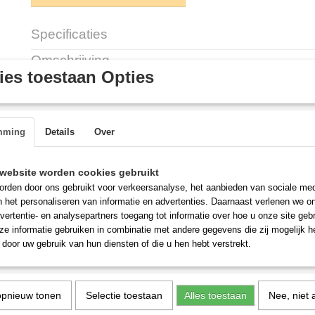
Specificaties
Productcode
GGXMLGCP
Omschrijving
es toestaan Opties
Gasket Panel Cover GGX
Description:
Compatible with GGX15-35
mming
Details
Over
Code: GGXMLGCP
website worden cookies gebruikt
rden door ons gebruikt voor verkeersanalyse, het aanbieden van sociale med
n het personaliseren van informatie en advertenties. Daarnaast verlenen we o
vertentie- en analysepartners toegang tot informatie over hoe u onze site gebru
e informatie gebruiken in combinatie met andere gegevens die zij mogelijk 
door uw gebruik van hun diensten of die u hen hebt verstrekt.
opnieuw tonen
Selectie toestaan
Alles toestaan
Nee, niet 