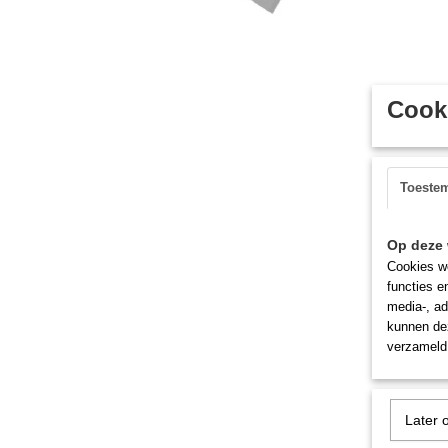
Cooki
Toeste
Op deze 
Cookies wo
functies e
media-, ad
kunnen dez
verzameld 
Later 