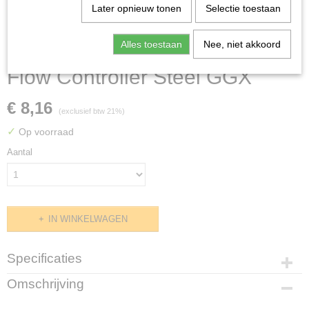
Later opnieuw tonen
Selectie toestaan
Alles toestaan
Nee, niet akkoord
Flow Controller Steel GGX
€ 8,16
(exclusief btw 21%)
✓
Op voorraad
Aantal
IN WINKELWAGEN
Specificaties
Productcode
Omschrijving
GGXSSIG