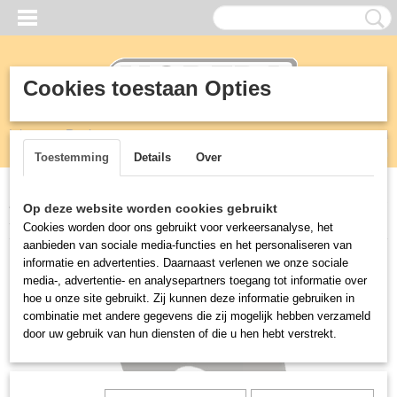
Cookies toestaan Opties
Inloggen
Registreren
UW WINKELWAGEN
Geen producten
(0)
Toestemming
Details
Over
Home
>
Vetafscheiders
>
Greaseguardian
>
Parts
>
Flow Controller
Op deze website worden cookies gebruikt
Steel GGX
Cookies worden door ons gebruikt voor verkeersanalyse, het
aanbieden van sociale media-functies en het personaliseren van
informatie en advertenties. Daarnaast verlenen we onze sociale
media-, advertentie- en analysepartners toegang tot informatie over
hoe u onze site gebruikt. Zij kunnen deze informatie gebruiken in
combinatie met andere gegevens die zij mogelijk hebben verzameld
door uw gebruik van hun diensten of die u hen hebt verstrekt.