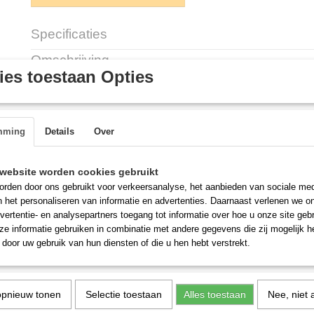
Specificaties
Productcode
GG/LIDCATCH
Omschrijving
es toestaan Opties
Fastener, Lid, D1-D10 , GGX
Description:
Compatible with all D1-D10, GGX rrange, GT range
mming
Details
Over
Code: GG/LIDCATCH
website worden cookies gebruikt
rden door ons gebruikt voor verkeersanalyse, het aanbieden van sociale med
n het personaliseren van informatie en advertenties. Daarnaast verlenen we o
vertentie- en analysepartners toegang tot informatie over hoe u onze site gebru
e informatie gebruiken in combinatie met andere gegevens die zij mogelijk 
door uw gebruik van hun diensten of die u hen hebt verstrekt.
opnieuw tonen
Selectie toestaan
Alles toestaan
Nee, niet 