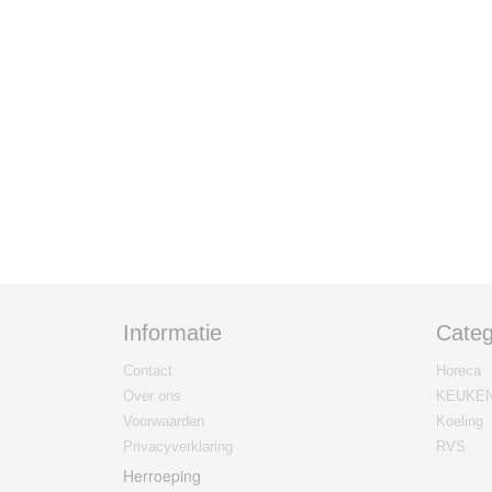
Informatie
Categ
Contact
Horeca
Over ons
KEUKE
Voorwaarden
Koeling
Privacyverklaring
RVS
Herroeping