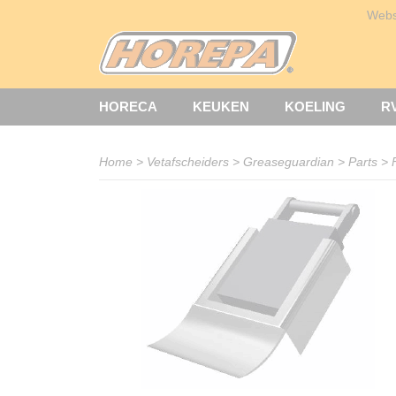
Web
HORECA
KEUKEN
KOELING
R
Home
>
Vetafscheiders
>
Greaseguardian
>
Parts
>