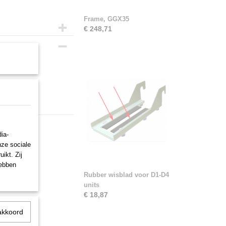
Frame, GGX35
€ 248,71
ia-
nze sociale
ikt. Zij
hebben
Rubber wisblad voor D1-D4
units
€ 18,87
akkoord