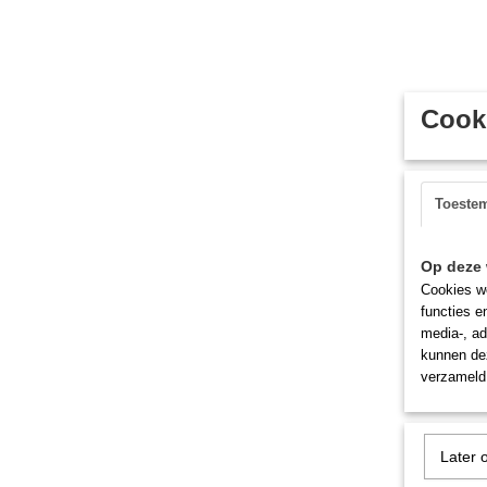
Cooki
Toeste
Op deze 
Cookies wo
functies e
media-, ad
kunnen dez
verzameld 
Later 