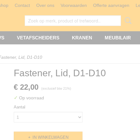
shop
Contact
Over ons
Voorwaarden
Offerte aanvragen
L
VS
VETAFSCHEIDERS
KRANEN
MEUBILAIR
Fastener, Lid, D1-D10
Fastener, Lid, D1-D10
€ 22,00
(exclusief btw 21%)
✓
Op voorraad
Aantal
IN WINKELWAGEN