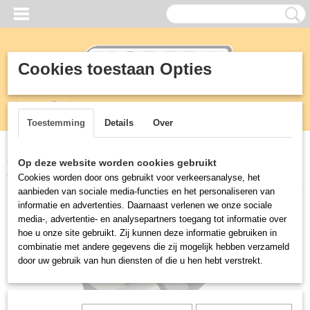
Cookies toestaan Opties
Inloggen
Registreren
UW WINKELWAGEN
Geen producten
(0)
Toestemming
Details
Over
Home
>
Vetafscheiders
>
Greaseguardian
>
Parts
>
Cable Gland
Op deze website worden cookies gebruikt
PG9 GG & GGX
Cookies worden door ons gebruikt voor verkeersanalyse, het
aanbieden van sociale media-functies en het personaliseren van
informatie en advertenties. Daarnaast verlenen we onze sociale
media-, advertentie- en analysepartners toegang tot informatie over
hoe u onze site gebruikt. Zij kunnen deze informatie gebruiken in
combinatie met andere gegevens die zij mogelijk hebben verzameld
door uw gebruik van hun diensten of die u hen hebt verstrekt.