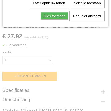
Later opnieuw tonen
Selectie toestaan
Alles toestaan
Nee, niet akkoord
Cable Gland PG9 GG & GGX
€ 27,92
(exclusief btw 21%)
✓
Op voorraad
Aantal
IN WINKELWAGEN
Specificaties
Productcode
Omschrijving
GGXCBLGL
Cable Gland PG9 GG & GGX