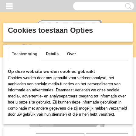
Cookies toestaan Opties
Inloggen
Registreren
UW WINKELWAGEN
Geen producten
(0)
Toestemming
Details
Over
Home
>
Vetafscheiders
>
Greaseguardian
>
Parts
>
BLOWER
Op deze website worden cookies gebruikt
SYSTEM COM-PLETE, GG 240VAC
Cookies worden door ons gebruikt voor verkeersanalyse, het
aanbieden van sociale media-functies en het personaliseren van
informatie en advertenties. Daarnaast verlenen we onze sociale
media-, advertentie- en analysepartners toegang tot informatie over
hoe u onze site gebruikt. Zij kunnen deze informatie gebruiken in
combinatie met andere gegevens die zij mogelijk hebben verzameld
door uw gebruik van hun diensten of die u hen hebt verstrekt.