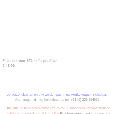
Filter sok voor ST2 koffie prutfilter
€ 46,00
De verzendkosten en btw worden pas in uw
winkelwagen
zichtbaar.
Voor vragen zijn wij bereikbaar op tel:
+31 (0) 226 354535
Leasen
(huur overeenkomst van 15 tot 60 maanden) van aparatuur of
meubels is mogenlijk vanaf € 1.000,--
Klik hier voor meer informatie >