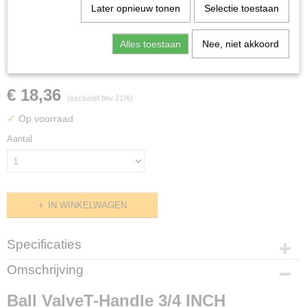
Later opnieuw tonen
Selectie toestaan
Alles toestaan
Nee, niet akkoord
Ball ValveT-Handle 3/4 INCH
€ 18,36
(exclusief btw 21%)
✓
Op voorraad
Aantal
IN WINKELWAGEN
Specificaties
Productcode
Omschrijving
GGVLV3/4
Ball ValveT-Handle 3/4 INCH