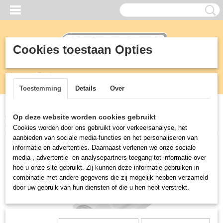
Cookies toestaan Opties
Inloggen
Registreren
UW WINKELWAGEN
Geen producten
(0)
Toestemming
Details
Over
Home
>
Vetafscheiders
>
Greaseguardian
>
Parts
>
Ball ValveT-
Op deze website worden cookies gebruikt
Handle 3/4 INCH
Cookies worden door ons gebruikt voor verkeersanalyse, het
aanbieden van sociale media-functies en het personaliseren van
informatie en advertenties. Daarnaast verlenen we onze sociale
media-, advertentie- en analysepartners toegang tot informatie over
hoe u onze site gebruikt. Zij kunnen deze informatie gebruiken in
combinatie met andere gegevens die zij mogelijk hebben verzameld
door uw gebruik van hun diensten of die u hen hebt verstrekt.