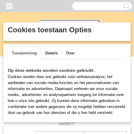
Cookies toestaan Opties
Inloggen
Registreren
UW WINKELWAGEN
Geen producten
(0)
Toestemming
Details
Over
Home
>
Vetafscheiders
>
Greaseguardian
>
Parts
>
HEATER,
Op deze website worden cookies gebruikt
1000W, 230 VAC D3-D5
Cookies worden door ons gebruikt voor verkeersanalyse, het
aanbieden van sociale media-functies en het personaliseren van
informatie en advertenties. Daarnaast verlenen we onze sociale
media-, advertentie- en analysepartners toegang tot informatie over
hoe u onze site gebruikt. Zij kunnen deze informatie gebruiken in
combinatie met andere gegevens die zij mogelijk hebben verzameld
door uw gebruik van hun diensten of die u hen hebt verstrekt.