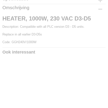
Productcode
Omschrijving
GGH240V/1000W
HEATER, 1000W, 230 VAC D3-D5
Description: Compatible with all PLC version D3 - D5 units.
Replace in all earlier D3-D5s
Code: GGH240V/1000W
Ook interessant