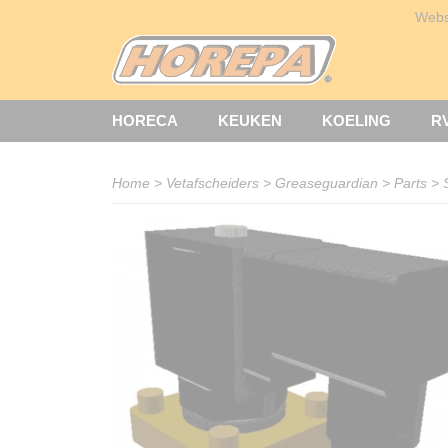
Web
HORECA
KEUKEN
KOELING
R
Home
>
Vetafscheiders
>
Greaseguardian
>
Parts
>