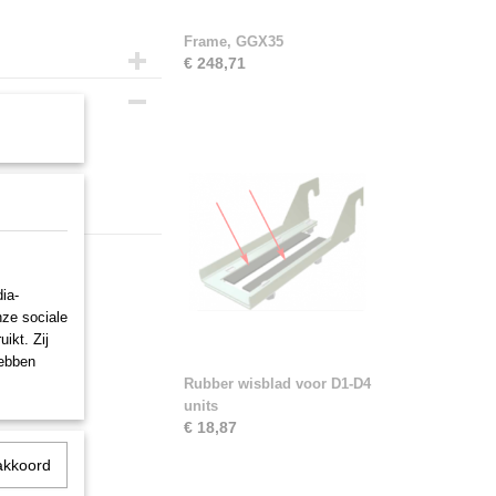
Frame, GGX35
€ 248,71
-24v
ia-
nze sociale
ikt. Zij
hebben
Rubber wisblad voor D1-D4
units
€ 18,87
akkoord