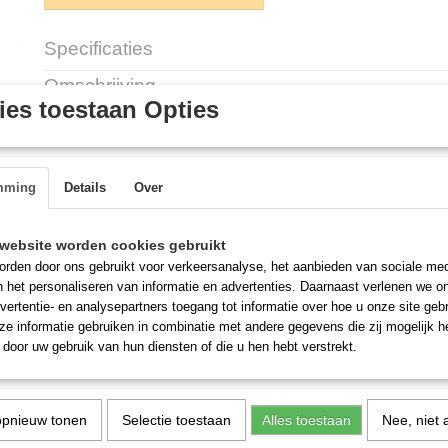
Specificaties
Productcode
GGSV1/2-24v
Omschrijving
es toestaan Opties
Solenoid Valve 1/2" -24vac. X/IS/AST GGSV1/2
mming
Details
Over
Magneetklep, ingebruik op de X IS en AST serie.
website worden cookies gebruikt
rden door ons gebruikt voor verkeersanalyse, het aanbieden van sociale med
n het personaliseren van informatie en advertenties. Daarnaast verlenen we o
vertentie- en analysepartners toegang tot informatie over hoe u onze site gebru
e informatie gebruiken in combinatie met andere gegevens die zij mogelijk 
door uw gebruik van hun diensten of die u hen hebt verstrekt.
opnieuw tonen
Selectie toestaan
Alles toestaan
Nee, niet 