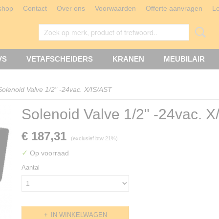
shop
Contact
Over ons
Voorwaarden
Offerte aanvragen
L
VS
VETAFSCHEIDERS
KRANEN
MEUBILAIR
Solenoid Valve 1/2" -24vac. X/IS/AST
Solenoid Valve 1/2" -24vac. X
€ 187,31
(exclusief btw 21%)
✓
Op voorraad
Aantal
IN WINKELWAGEN