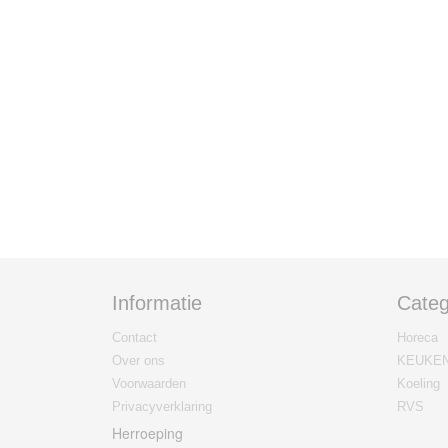
Informatie
Categ
Contact
Horeca
Over ons
KEUKE
Voorwaarden
Koeling
Privacyverklaring
RVS
Herroeping