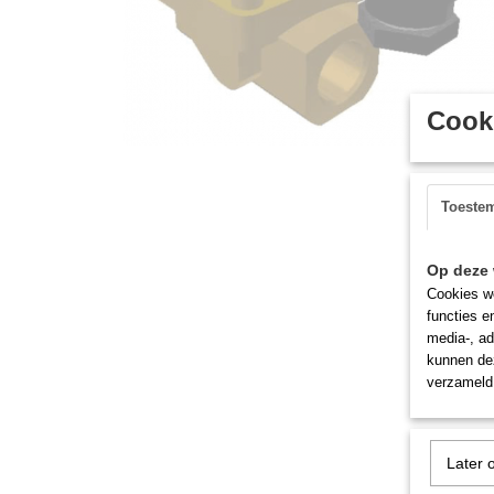
Cooki
Toeste
Op deze 
Cookies wo
functies e
media-, ad
kunnen dez
verzameld 
Later 