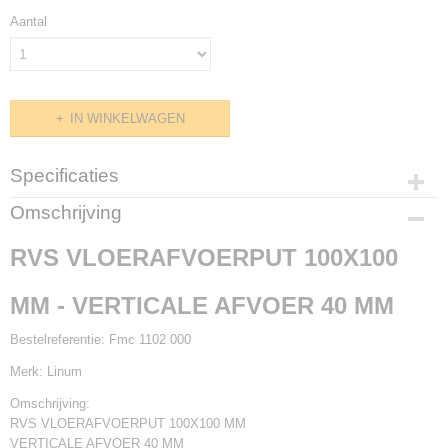
Aantal
IN WINKELWAGEN
Specificaties
Productcode
Omschrijving
Fmc 1102 000
RVS VLOERAFVOERPUT 100X100
MM - VERTICALE AFVOER 40 MM
Bestelreferentie:
Fmc 1102 000
Merk:
Linum
Omschrijving:
RVS VLOERAFVOERPUT 100X100 MM
VERTICALE AFVOER 40 MM