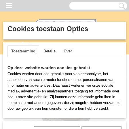
Cookies toestaan Opties
Inloggen
Registreren
UW WINKELWAGEN
Geen producten
(0)
Toestemming
Details
Over
Home
>
Vetafscheiders
>
Afvoergoot
>
RVS VLOERAFVOERPUT
Op deze website worden cookies gebruikt
100X100 MM - VERTICALE AFVOER 40 MM
Cookies worden door ons gebruikt voor verkeersanalyse, het
aanbieden van sociale media-functies en het personaliseren van
informatie en advertenties. Daarnaast verlenen we onze sociale
media-, advertentie- en analysepartners toegang tot informatie over
hoe u onze site gebruikt. Zij kunnen deze informatie gebruiken in
combinatie met andere gegevens die zij mogelijk hebben verzameld
door uw gebruik van hun diensten of die u hen hebt verstrekt.