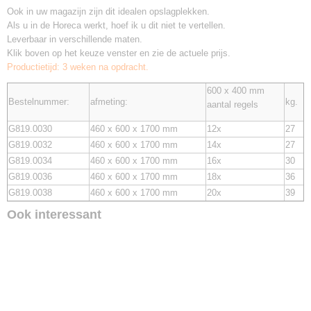
Ook in uw magazijn zijn dit idealen opslagplekken.
Als u in de Horeca werkt, hoef ik u dit niet te vertellen.
Leverbaar in verschillende maten.
Klik boven op het keuze venster en zie de actuele prijs.
Productietijd: 3 weken na opdracht.
600 x 400 mm
Bestelnummer:
afmeting:
kg.
aantal regels
G819.0030
460 x 600 x 1700 mm
12x
27
G819.0032
460 x 600 x 1700 mm
14x
27
G819.0034
460 x 600 x 1700 mm
16x
30
G819.0036
460 x 600 x 1700 mm
18x
36
G819.0038
460 x 600 x 1700 mm
20x
39
Ook interessant