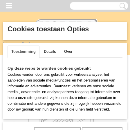
Cookies toestaan Opties
Inloggen
Registreren
UW WINKELWAGEN
Geen producten
(0)
Toestemming
Details
Over
Home
>
RVS
>
Trolley - Regaalwagen
>
Bakkerij 60x40 Trolley /
Op deze website worden cookies gebruikt
Regaalwagen
Cookies worden door ons gebruikt voor verkeersanalyse, het
aanbieden van sociale media-functies en het personaliseren van
Productietijd: 3 weken
informatie en advertenties. Daarnaast verlenen we onze sociale
media-, advertentie- en analysepartners toegang tot informatie over
hoe u onze site gebruikt. Zij kunnen deze informatie gebruiken in
combinatie met andere gegevens die zij mogelijk hebben verzameld
door uw gebruik van hun diensten of die u hen hebt verstrekt.