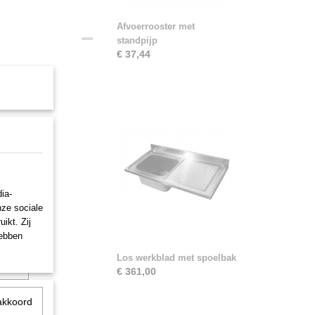
Afvoerrooster met
standpijp
€ 37,44
js.
100-000
ia-
101-000
nze sociale
ikt. Zij
100-000
hebben
Los werkblad met spoelbak
101-000
€ 361,00
akkoord