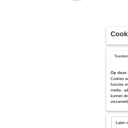
Cooki
Toeste
Op deze 
Cookies wo
functies e
media-, ad
kunnen dez
verzameld 
Later 