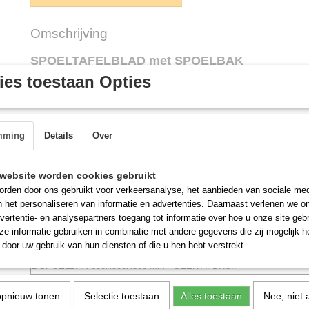
Omschrijving
SPOELTAFELBLAD met SPOELBAK
es toestaan Opties
Bestelreferentie:
Zie invoertabel hierboven voor model, afmeting en pri
Merk:
Linum
Leverbaar in:
mming
Details
Over
Uitvoering
Bestelnummer
SPOELTAFELBLAD 700 X 600 MM
RSI-601 / LSI-6
website worden cookies gebruikt
1 SPOELBAK 500X400X300 MM - ​GEEN ADFRUIP
rden door ons gebruikt voor verkeersanalyse, het aanbieden van sociale med
SPOELTAFELBLAD 800 X 600 MM
RSI-602 / LSI-6
n het personaliseren van informatie en advertenties. Daarnaast verlenen we o
1 SPOELBAK 500X400X300 MM - ​GEEN ADFRUIP
vertentie- en analysepartners toegang tot informatie over hoe u onze site gebru
SPOELTAFELBLAD 700 X 700 MM
RSI-701 / LSI-7
e informatie gebruiken in combinatie met andere gegevens die zij mogelijk 
1 SPOELBAK 500X500X300 MM - GEEN AFDRUIP
door uw gebruik van hun diensten of die u hen hebt verstrekt.
SPOELTAFELBLAD 800 X 700 MM
RSI-702 / LSI-7
1 SPOELBAK 600X500X300 MM - GEEN AFDRUIP
opnieuw tonen
Selectie toestaan
Alles toestaan
Nee, niet 