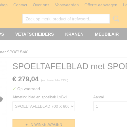
shop
Contact
Over ons
Voorwaarden
Offerte aanvragen
L
VS
VETAFSCHEIDERS
KRANEN
MEUBILAIR
met SPOELBAK
SPOELTAFELBLAD met SPO
€ 279,04
(exclusief btw 21%)
✓
Op voorraad
Afmeting blad en spoelbak LxBxH
Aantal
IN WINKELWAGEN