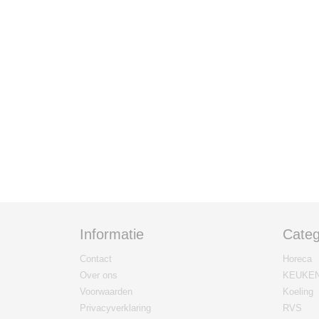
Informatie
Categ
Contact
Horeca
Over ons
KEUKE
Voorwaarden
Koeling
Privacyverklaring
RVS