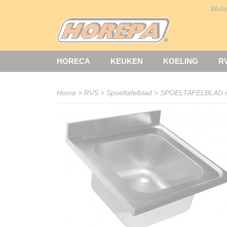
Web
HORECA
KEUKEN
KOELING
R
Home
>
RVS
>
Spoeltafelblad
>
SPOELTAFELBLAD 