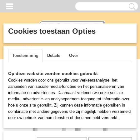
Cookies toestaan Opties
Inloggen
Registreren
UW WINKELWAGEN
Geen producten
(0)
Toestemming
Details
Over
Home
>
RVS
>
Spoeltafel
>
RVS tafel met lekrooster afdruiprooster
Op deze website worden cookies gebruikt
Cookies worden door ons gebruikt voor verkeersanalyse, het
aanbieden van sociale media-functies en het personaliseren van
informatie en advertenties. Daarnaast verlenen we onze sociale
media-, advertentie- en analysepartners toegang tot informatie over
hoe u onze site gebruikt. Zij kunnen deze informatie gebruiken in
combinatie met andere gegevens die zij mogelijk hebben verzameld
door uw gebruik van hun diensten of die u hen hebt verstrekt.