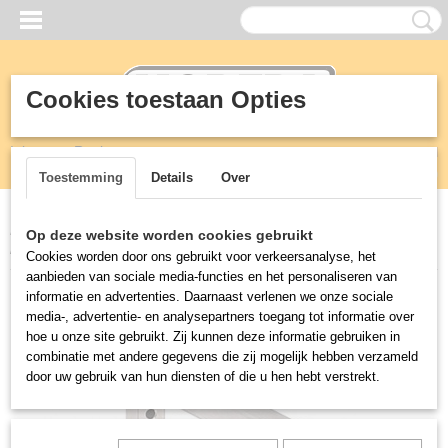
Cookies toestaan Opties
Inloggen
Registreren
UW WINKELWAGEN
Geen producten
(0)
Toestemming
Details
Over
Home
>
RVS
>
Planken wandschappen
>
Vaste plankdrager 300
Op deze website worden cookies gebruikt
mm met ruimte tussen plank en muur
Cookies worden door ons gebruikt voor verkeersanalyse, het
aanbieden van sociale media-functies en het personaliseren van
informatie en advertenties. Daarnaast verlenen we onze sociale
media-, advertentie- en analysepartners toegang tot informatie over
hoe u onze site gebruikt. Zij kunnen deze informatie gebruiken in
combinatie met andere gegevens die zij mogelijk hebben verzameld
door uw gebruik van hun diensten of die u hen hebt verstrekt.