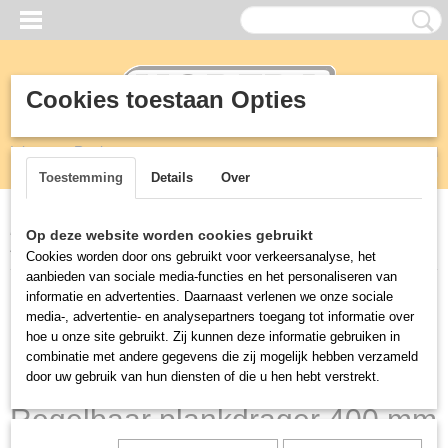
Cookies toestaan Opties
Inloggen
Registreren
UW WINKELWAGEN
Geen producten
(0)
Toestemming
Details
Over
Home
>
RVS
>
Planken wandschappen
>
Regelbaar plankdrager
Op deze website worden cookies gebruikt
400 mm
Cookies worden door ons gebruikt voor verkeersanalyse, het
aanbieden van sociale media-functies en het personaliseren van
informatie en advertenties. Daarnaast verlenen we onze sociale
media-, advertentie- en analysepartners toegang tot informatie over
hoe u onze site gebruikt. Zij kunnen deze informatie gebruiken in
combinatie met andere gegevens die zij mogelijk hebben verzameld
door uw gebruik van hun diensten of die u hen hebt verstrekt.
Regelbaar plankdrager 400 mm