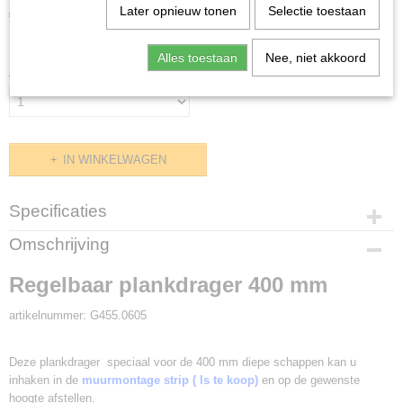
€ 30,00
Later opnieuw tonen
Selectie toestaan
(exclusief btw 21%)
✓
Op voorraad
Alles toestaan
Nee, niet akkoord
Aantal
IN WINKELWAGEN
Specificaties
Productcode
Omschrijving
G455.0605
Regelbaar plankdrager 400 mm
artikelnummer: G455.0605
Deze plankdrager speciaal voor de 400 mm diepe schappen kan u
inhaken in de
muurmontage strip ( ls te koop)
en op de gewenste
hoogte afstellen.